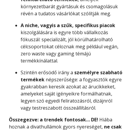
környezetbarát gyártásuk és csomagolásuk
révén a tudatos vásárlókat szólítják meg.
A niche, vagyis a szűk, specifikus piacok
kiszolgálására is egyre több vállalkozás
fókuszál: specializált, jól körülhatárolható
célcsoportokat céloznak meg például vegán,
zero waste vagy gaming témájú
termékkínálattal.
Szintén erősödő irány a
személyre szabható
termékek
népszerűsége: a fogyasztók egyre
gyakrabban keresik azokat az árucikkeket,
amelyeket saját igényeikre formálhatnak,
legyen szó egyedi feliratozásról, dizájnról
vagy testreszabott összeállításról.
Összegezve: a trendek fontosak… DE!
Hiába
hoznak a divathullámok gyors nyereséget,
ne csak