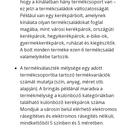
hogy a kínálatban hány termékcsoport van –
ez jelzi a termékcsaládok változatosságát.
Például van egy kerékpárbolt, amelynek
kínálata olyan termékcsaládokat foglal
magába, mint: városi kerékpárok, országúti
kerékpárok, hegyikerékpárok, e-bike-ok,
gyermekkerékpárok, ruházat és kiegészítők.
A bolt minden terméke ezen 6 termékcsalád
valamelyikébe tartozik.
A termékválaszték mélysége egy adott
termékcsoportba tartozó termékvariációk
számát mutatja (szín, anyag, méret stb.
alapján). A bringás példánál maradva a
termékmélység a különböző kategóriákban
található különböző kerékpárok száma.
Mondjuk a városin belül elérhető elektromos
rásegítéses és elektromos rásegítés nélküli,
mindkettőből 5 színben és 5 méretben.