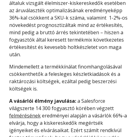
általuk vizsgált élelmiszer-kiskereskedők esetében
az áruválaszték optimalizásának eredményeképp
36%-kal csökkent a SKU-k száma, valamint 1-2%-os
növekedést prognosztizáltak mind az értékesítés,
mind pedig a bruttó árrés tekintetében – hiszen a
fogyasztók által keresett termékmix következetes
értékesítést és kevesebb holtkészletet von maga
után.
Mindemellett a termékkínálat finomhangolásával
csökkenthetők a felesleges készletkiadások és a
raktározási költségek, ezáltal pedig beszerzési
költségek is.
A vásárlói élmény javulása:
a Salesforce
világszerte 14 300 fogyasztó körében végzett
felmérésének
eredményei alapján a vásárlók 66%-a
elvárja, hogy a kiskereskedők megértsék
igényeiket és elvárásaikat. Ezért számít rendkívül