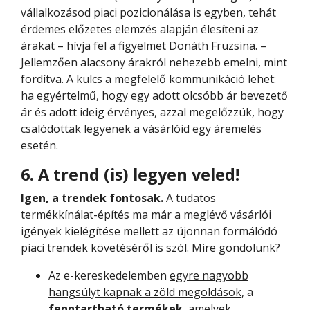
vállalkozásod piaci pozicionálása is egyben, tehát
érdemes előzetes elemzés alapján élesíteni az
árakat – hívja fel a figyelmet Donáth Fruzsina. –
Jellemzően alacsony árakról nehezebb emelni, mint
fordítva. A kulcs a megfelelő kommunikáció lehet:
ha egyértelmű, hogy egy adott olcsóbb ár bevezető
ár és adott ideig érvényes, azzal megelőzzük, hogy
csalódottak legyenek a vásárlóid egy áremelés
esetén.
6. A trend (is) legyen veled!
Igen, a trendek fontosak.
A tudatos
termékkínálat-építés ma már a meglévő vásárlói
igények kielégítése mellett az újonnan formálódó
piaci trendek követéséről is szól. Mire gondolunk?
Az e-kereskedelemben
egyre nagyobb
hangsúlyt kapnak a zöld megoldások
, a
fenntartható termékek
, amelyek