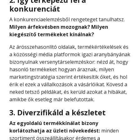
2. Így térképezd fel a
konkurenciát
A konkurenciaelemzésből rengeteget tanulhatsz.
Milyen árfekvésben mozognak? Milyen
kiegészítő termékeket kínálnak?
Az árösszehasonlító oldalak, termékértékelések és
a közösségi média platformok igazi aranybányának
bizonyulnak versenytárselemzéskor: nézd át, hogy
hasonló termékeket hogyan áraznak, milyen
marketingstratégia szerint értékesítik őket, és hol
érik el ezek a vállalkozások a vásárlóikat. Kövesd a
neked tetsző példákat, és kerüld azokat a hibákat,
amikbe ők esetleg már belefutottak.
3. Diverzifikáld a készletet
Az egyoldalú termékkínálat bizony
korlátozhatja az üzleti növekedést:
minden
szortiment összeállításakor érdemes a