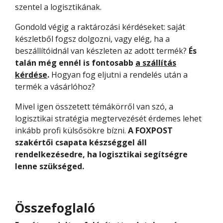
szentel a logisztikának.
Gondold végig a raktározási kérdéseket: saját
készletből fogsz dolgozni, vagy elég, ha a
beszállítóidnál van készleten az adott termék?
És
talán még ennél is fontosabb
a szállítás
kérdése
.
Hogyan fog eljutni a rendelés után a
termék a vásárlóhoz?
Mivel igen összetett témákörről van szó, a
logisztikai stratégia megtervezését érdemes lehet
inkább profi külsősökre bízni.
A FOXPOST
szakértői csapata készséggel áll
rendelkezésedre, ha logisztikai segítségre
lenne szükséged.
Összefoglaló