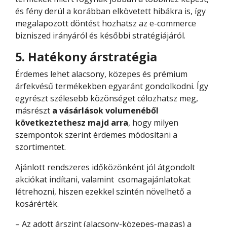
és fény derül a korábban elkövetett hibákra is, így
megalapozott döntést hozhatsz az e-commerce
bizniszed irányáról és későbbi stratégiájáról.
5. Hatékony árstratégia
Érdemes lehet alacsony, közepes és prémium
árfekvésű termékekben egyaránt gondolkodni. Így
egyrészt szélesebb közönséget célozhatsz meg,
másrészt
a vásárlások volumenéből
következtethesz majd arra
, hogy milyen
szempontok szerint érdemes módosítani a
szortimentet.
Ajánlott rendszeres időközönként jól átgondolt
akciókat indítani, valamint csomagajánlatokat
létrehozni, hiszen ezekkel szintén növelhető a
kosárérték.
– Az adott árszint (alacsony-közepes-magas) a