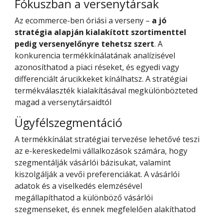
Fókuszban a versenytársak
Az ecommerce-ben óriási a verseny –
a jó
stratégia alapján kialakított szortimenttel
pedig versenyelőnyre tehetsz szert
. A
konkurencia termékkínálatának analízisével
azonosíthatod a piaci réseket, és egyedi vagy
differenciált árucikkeket kínálhatsz. A stratégiai
termékválaszték kialakításával megkülönbözteted
magad a versenytársaidtól
Ügyfélszegmentáció
A termékkínálat stratégiai tervezése lehetővé teszi
az e-kereskedelmi vállalkozások számára, hogy
szegmentálják vásárlói bázisukat, valamint
kiszolgálják a vevői preferenciákat. A vásárlói
adatok és a viselkedés elemzésével
megállapíthatod a különböző vásárlói
szegmenseket, és ennek megfelelően alakíthatod