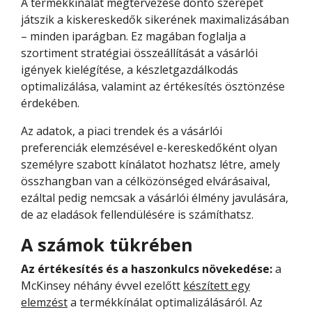
A termékkínálat megtervezése döntő szerepet
játszik a kiskereskedők sikerének maximalizásában
– minden iparágban. Ez magában foglalja a
szortiment stratégiai összeállítását a vásárlói
igények kielégítése, a készletgazdálkodás
optimalizálása, valamint az értékesítés ösztönzése
érdekében.
Az adatok, a piaci trendek és a vásárlói
preferenciák elemzésével e-kereskedőként olyan
személyre szabott kínálatot hozhatsz létre, amely
összhangban van a célközönséged elvárásaival,
ezáltal pedig nemcsak a vásárlói élmény javulására,
de az eladások fellendülésére is számíthatsz.
A számok tükrében
Az értékesítés és a haszonkulcs növekedése:
a
McKinsey néhány évvel ezelőtt
készített egy
elemzést
a termékkínálat optimalizálásáról. Az