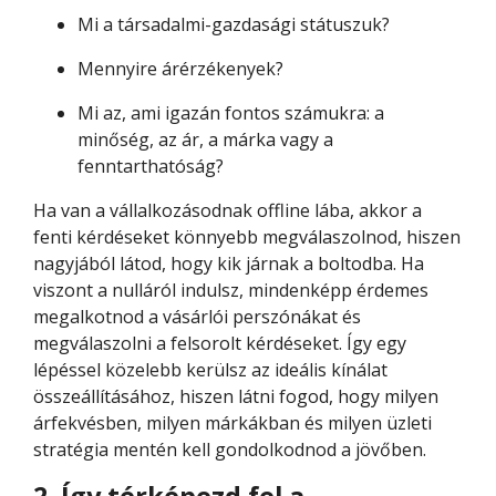
Mi a társadalmi-gazdasági státuszuk?
Mennyire árérzékenyek?
Mi az, ami igazán fontos számukra: a
minőség, az ár, a márka vagy a
fenntarthatóság?
Ha van a vállalkozásodnak offline lába, akkor a
fenti kérdéseket könnyebb megválaszolnod, hiszen
nagyjából látod, hogy kik járnak a boltodba. Ha
viszont a nulláról indulsz, mindenképp érdemes
megalkotnod a vásárlói perszónákat és
megválaszolni a felsorolt kérdéseket. Így egy
lépéssel közelebb kerülsz az ideális kínálat
összeállításához, hiszen látni fogod, hogy milyen
árfekvésben, milyen márkákban és milyen üzleti
stratégia mentén kell gondolkodnod a jövőben.