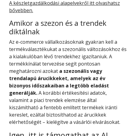
A készletgazdálkodási alapelvekről itt olvashatsz
bővebben.
Amikor a szezon és a trendek
diktálnak
Az e-commerce vállalkozásoknak gyakran kell a
termékválasztékukat a szezonális változásokhoz és
a kialakulóban lévő trendekhez igazítaniuk. A
termékkínálat tervezése segít pontosan
meghatározni azokat
a szezonális vagy
trendalapú árucikkeket, amelyek az év
bizonyos időszakaiban a legtöbb eladást
generálják.
A korábbi értékesítési adatok,
valamint a piaci trendek elemzése által
kiszámítható a fentebb említett termékek iránti
kereslet, ezáltal biztosíthatod az árucikkek
elérhetőségét – kielégítve a vásárlói elvárásokat.
Igen, itt is támogathat az AI