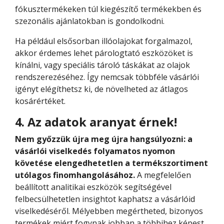
fókusztermékeken túl kiegészítő termékekben és
szezonális ajánlatokban is gondolkodni.
Ha például elsősorban illóolajokat forgalmazol,
akkor érdemes lehet párologtató eszközöket is
kínálni, vagy speciális tároló táskákat az olajok
rendszerezéséhez. Így nemcsak többféle vásárlói
igényt elégíthetsz ki, de növelheted az átlagos
kosárértéket.
4. Az adatok aranyat érnek!
Nem győzzük újra meg újra hangsúlyozni: a
vásárlói viselkedés folyamatos nyomon
követése elengedhetetlen a termékszortiment
utólagos finomhangolásához.
A megfelelően
beállított analitikai eszközök segítségével
felbecsülhetetlen insightot kaphatsz a vásárlóid
viselkedéséről. Mélyebben megértheted, bizonyos
termékek miért fogynak jobban a többihez képest,