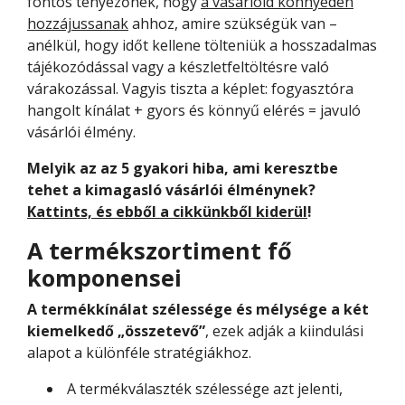
fontos tényezőnek, hogy
a vásárlóid könnyedén
hozzájussanak
ahhoz, amire szükségük van –
anélkül, hogy időt kellene tölteniük a hosszadalmas
tájékozódással vagy a készletfeltöltésre való
várakozással. Vagyis tiszta a képlet: fogyasztóra
hangolt kínálat + gyors és könnyű elérés = javuló
vásárlói élmény.
Melyik az az 5 gyakori hiba, ami keresztbe
tehet a kimagasló vásárlói élménynek?
Kattints, és ebből a cikkünkből kiderül
!
A termékszortiment fő
komponensei
A termékkínálat szélessége és mélysége a két
kiemelkedő „összetevő”
, ezek adják a kiindulási
alapot a különféle stratégiákhoz.
A termékválaszték szélessége azt jelenti,