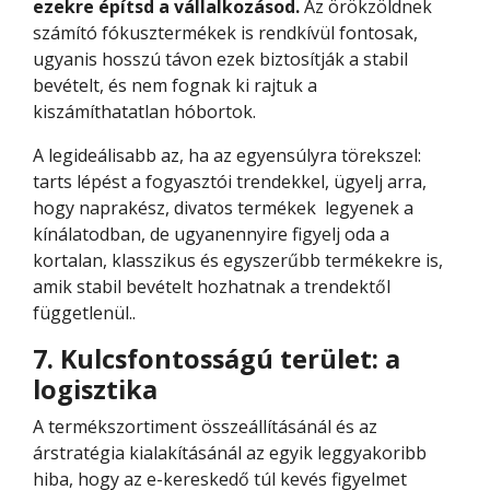
ezekre építsd a vállalkozásod.
Az örökzöldnek
számító fókusztermékek is rendkívül fontosak,
ugyanis hosszú távon ezek biztosítják a stabil
bevételt, és nem fognak ki rajtuk a
kiszámíthatatlan hóbortok.
A legideálisabb az, ha az egyensúlyra törekszel:
tarts lépést a fogyasztói trendekkel, ügyelj arra,
hogy naprakész, divatos termékek legyenek a
kínálatodban, de ugyanennyire figyelj oda a
kortalan, klasszikus és egyszerűbb termékekre is,
amik stabil bevételt hozhatnak a trendektől
függetlenül..
7. Kulcsfontosságú terület: a
logisztika
A termékszortiment összeállításánál és az
árstratégia kialakításánál az egyik leggyakoribb
hiba, hogy az e-kereskedő túl kevés figyelmet