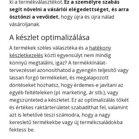
ki a termékválasztékot.
Ez a személyre szabás
segít növelni a vásárlói elégedettséget, és arra
ösztönzi a vevőidet
, hogy újra és újra nálad
vásároljanak.
A készlet optimalizálása
A termékek széles választéka és a
hatékony
készletkezelés
közti egyensúlyt nem mindig
könnyű megtalálni, igaz? A termékkínálat-
tervezéssel azonosíthatod a gyengén teljesítő vagy
lassan forgó termékeket, és megalapozott
döntéseket hozhatsz, hogy érdemes-e javítani az
egyéb feltételeken (pl. marketing, ár stb.), vagy
megszünteted a készletet. Ez az optimalizálás tőkét
és értékes raktárterületet szabadíthat fel, valamint
azt is lehetővé teszi számodra, hogy a nagy
keresletű termékekbe vagy új termékcsaládokba
fektess be.