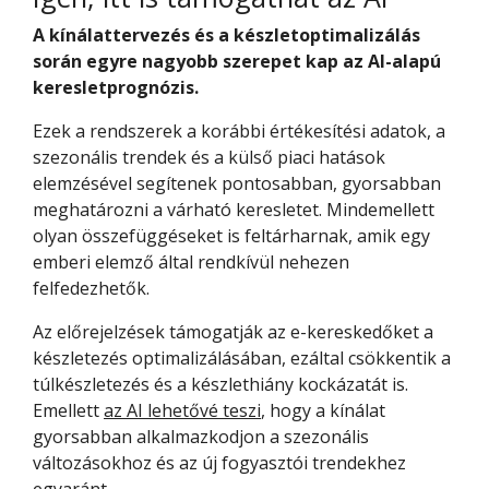
A kínálattervezés és a készletoptimalizálás
során egyre nagyobb szerepet kap az AI-alapú
keresletprognózis.
Ezek a rendszerek a korábbi értékesítési adatok, a
szezonális trendek és a külső piaci hatások
elemzésével segítenek pontosabban, gyorsabban
meghatározni a várható keresletet. Mindemellett
olyan összefüggéseket is feltárharnak, amik egy
emberi elemző által rendkívül nehezen
felfedezhetők.
Az előrejelzések támogatják az e-kereskedőket a
készletezés optimalizálásában, ezáltal csökkentik a
túlkészletezés és a készlethiány kockázatát is.
Emellett
az AI lehetővé teszi
, hogy a kínálat
gyorsabban alkalmazkodjon a szezonális
változásokhoz és az új fogyasztói trendekhez