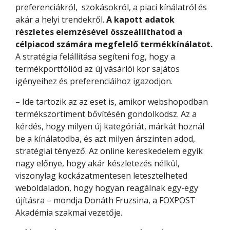
preferenciákról, szokásokról, a piaci kínálatról és
akár a helyi trendekről.
A kapott adatok
részletes elemzésével összeállíthatod a
célpiacod számára megfelelő termékkínálatot.
A stratégia felállítása segíteni fog, hogy a
termékportfóliód az új vásárlói kör sajátos
igényeihez és preferenciáihoz igazodjon.
– Ide tartozik az az eset is, amikor webshopodban
termékszortiment bővítésén gondolkodsz. Az a
kérdés, hogy milyen új kategóriát, márkát hoznál
be a kínálatodba, és azt milyen árszinten adod,
stratégiai tényező. Az online kereskedelem egyik
nagy előnye, hogy akár készletezés nélkül,
viszonylag kockázatmentesen letesztelheted
weboldaladon, hogy hogyan reagálnak egy-egy
újításra – mondja Donáth Fruzsina, a FOXPOST
Akadémia szakmai vezetője.