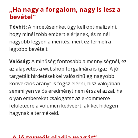
„Ha nagy a forgalom, nagy is lesz a
bevétel”
Tévhit:
A hirdetéseinket úgy kell optimalizálni,
hogy minél több embert elérjenek, és minél
nagyobb legyen a merítés, mert ez termeli a
legtöbb bevételt.
Valóság:
A minőség fontosabb a mennyiségnél, ez
az alapvetés a webshop forgalmára is igaz. A jól
targetált hirdetésekkel valószínűleg nagyobb
konverziós arányt is fogsz elérni, hisz valójában
semmilyen valós eredményt nem érsz el azzal, ha
olyan embereket csalogatsz az e-commerce
felületedre a volumen kedvéért, akiket hidegen
hagynak a termékeid.
„A jó termék eladja magát”