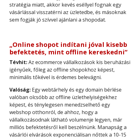
stratégia miatt, akkor kevés eséllyel fognak egy
vásárlással visszatérni az üzletedbe, és másoknak
sem fogják jó szívvel ajánlani a shopodat.
„Online shopot indítani jóval kisebb
befektetés, mint offline kereskedni”
Tévhit:
Az ecommerce vállalkozások kis beruházási
igényűek, főleg az offline shopokhoz képest,
minimális tőkével is érdemes belevágni.
Valóság:
Egy webtárhely és egy domain bérlése
valóban olcsóbb az offline üzlethelyiségekhez
képest, és ténylegesen menedzselhető egy
webshop otthonról, de ahhoz, hogy a
vállalkozásodnak látható volumenje legyen, már
milliós befektetésről kell beszélnünk. Manapság a
vásárlói elvárások exponenciálisan nőttek a 10-15