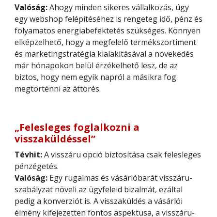
Valóság:
Ahogy minden sikeres vállalkozás, úgy
egy webshop felépítéséhez is rengeteg idő, pénz és
folyamatos energiabefektetés szükséges. Könnyen
elképzelhető, hogy a megfelelő termékszortiment
és marketingstratégia kialakításával a növekedés
már hónapokon belül érzékelhető lesz, de az
biztos, hogy nem egyik napról a másikra fog
megtörténni az áttörés.
„Felesleges foglalkozni a
visszaküldéssel”
Tévhit:
A visszáru opció biztosítása csak felesleges
pénzégetés.
Valóság:
Egy rugalmas és vásárlóbarát visszáru-
szabályzat növeli az ügyfeleid bizalmát, ezáltal
pedig a konverziót is. A visszaküldés a vásárlói
élmény kifejezetten fontos aspektusa, a visszáru-