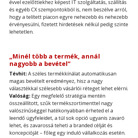
évvel ezelőttiekhez képest IT szolgáltatás, szállítás
és egyéb CX szempontokból is, nem beszélve arról,
hogy a telített piacon egyre nehezebb és nehezebb
érvényesülni, fizetett hirdetések nélkül pedig szinte
lehetetlen.
„Minél több a termék, annál
nagyobb a bevétel”
Tévhit:
A széles termékkínálat automatikusan
magas bevételt eredményez, hisz a nagy
választékkal szélesebb vásárlói réteget lehet elérni.
Valóság:
Egy megfelelő stratégia mentén
összeállított, szűk termékszortimenttel nagy
valószínűséggel hatékonyabban érheted el a
leendő ügyfeleidet, a túl sok opció ugyanis zavaró
lehet, és zavarossá teheti a branded célját és
koncepcióját – főleg egy induló vállalkozás esetén.