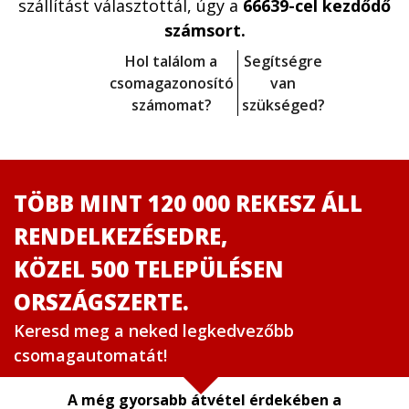
szállítást választottál, úgy a
66639-cel kezdődő
számsort.
Hol találom a
Segítségre
csomagazonosító
van
számomat?
szükséged?
TÖBB MINT 120 000 REKESZ ÁLL
RENDELKEZÉSEDRE,
KÖZEL 500 TELEPÜLÉSEN
ORSZÁGSZERTE.
Keresd meg a neked legkedvezőbb
csomagautomatát!