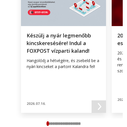
Készülj a nyár legmenőbb
202
kincskeresésére! Indul a
est
FOXPOST vízparti kaland!
2026.
és 00
Hangolódj a hétvégére, és zsebeld be a
rends
nyári kincseket a parton! Kalandra fel!
szolg
2026.
2026.07.16.