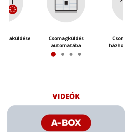
isszaküldése
Csomagküldés
Csomag
automatába
házhozszá
VIDEÓK