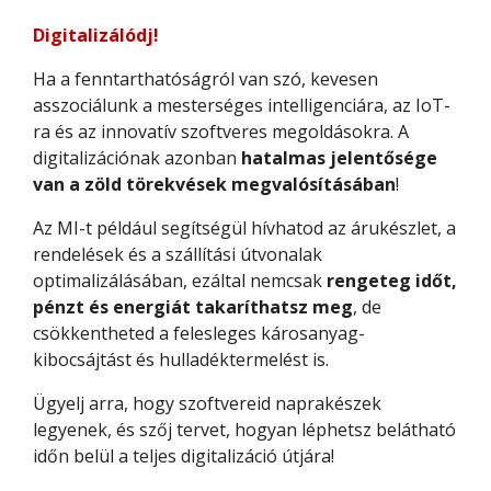
Digitalizálódj!
Ha a fenntarthatóságról van szó, kevesen
asszociálunk a mesterséges intelligenciára, az IoT-
ra és az innovatív szoftveres megoldásokra. A
digitalizációnak azonban
hatalmas jelentősége
van a zöld törekvések megvalósításában
!
Az MI-t például segítségül hívhatod az árukészlet, a
rendelések és a szállítási útvonalak
optimalizálásában, ezáltal nemcsak
rengeteg időt,
pénzt és energiát takaríthatsz meg
, de
csökkentheted a felesleges károsanyag-
kibocsájtást és hulladéktermelést is.
Ügyelj arra, hogy szoftvereid naprakészek
legyenek, és szőj tervet, hogyan léphetsz belátható
időn belül a teljes digitalizáció útjára!