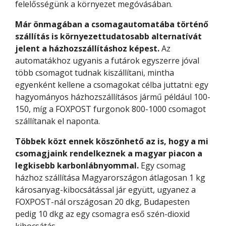
felelősségünk a környezet megóvásában.
Már önmagában a csomagautomatába történő
szállítás is környezettudatosabb alternatívát
jelent a házhozszállításhoz képest.
Az
automatákhoz ugyanis a futárok egyszerre jóval
több csomagot tudnak kiszállítani, mintha
egyenként kellene a csomagokat célba juttatni: egy
hagyományos házhozszállításos jármű például 100-
150, míg a FOXPOST furgonok 800-1000 csomagot
szállítanak el naponta.
Többek közt ennek köszönhető az is, hogy a mi
csomagjaink rendelkeznek a magyar piacon a
legkisebb karbonlábnyommal.
Egy csomag
házhoz szállítása Magyarországon átlagosan 1 kg
károsanyag-kibocsátással jár együtt, ugyanez a
FOXPOST-nál országosan 20 dkg, Budapesten
pedig 10 dkg az egy csomagra eső szén-dioxid