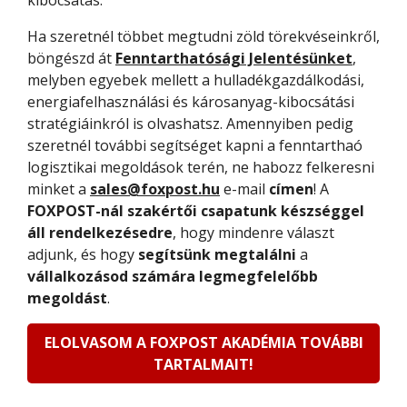
kibocsátás.
Ha szeretnél többet megtudni zöld törekvéseinkről,
böngészd át
Fenntarthatósági Jelentésünket
,
melyben egyebek mellett a hulladékgazdálkodási,
energiafelhasználási és károsanyag-kibocsátási
stratégiáinkról is olvashatsz. Amennyiben pedig
szeretnél további segítséget kapni a fenntarthaó
logisztikai megoldások terén, ne habozz felkeresni
minket a
sales@foxpost.hu
e-mail
címen
! A
FOXPOST-nál szakértői csapatunk készséggel
áll rendelkezésedre
, hogy mindenre választ
adjunk, és hogy
segítsünk megtalálni
a
vállalkozásod számára legmegfelelőbb
megoldást
.
ELOLVASOM A FOXPOST AKADÉMIA TOVÁBBI
TARTALMAIT!