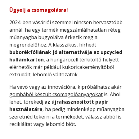
Ügyelj a csomagolásra!
2024-ben vásárlói szemmel nincsen hervasztóbb
annál, ha egy termék megszámlálhatatlan réteg
műanyagba bugyolálva érkezik meg a
megrendelőhöz. A klasszikus, hírhedt
buborékfóliának jó alternatívája az upcycled
hullámkarton
, a hungarocell térkitöltő helyett
elérhetők már például kukoricakeményítőből
extrudált, lebomló változatok.
Ha vevő vagy az innovációra, kipróbálhatsz akár
gombából készült csomagolóanyagokat
is. Ahol
lehet, törekedj
az újrahasznosított papír
használatára
, ha pedig mindenképp műanyagba
szeretnéd tekerni a termékedet, válassz abból is
recikláltat vagy lebomló biót.