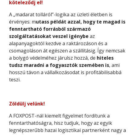
köteleződj el!
A „madarat tolláról”-logika az üzleti életben is
érvényes: m
utass példát azzal, hogy te magad is
fenntartható forrásból származó
szolgáltatásokat veszel igénybe
az
alapanyagoktól kezdve a raktározáson és a
csomagoláson át egészen a szállításig. Így nemcsak
a bolygó védelméhez járulsz hozzá, de
hiteles
tudsz maradni a fogyasztók szemében is
, ami
hosszú távon a vállalkozásodat is profitábilisabbá
teszi.
Zöldülj velünk!
A FOXPOST-nál kiemelt figyelmet fordítunk a
fenntarthatóságra, hisz tudjuk, hogy az egyik
legnépszerűbb hazai logisztikai partnerként nagy a