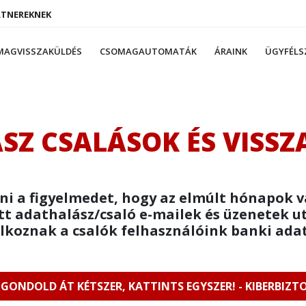
RTNEREKNEK
MAGVISSZAKÜLDÉS
CSOMAGAUTOMATÁK
ÁRAINK
ÜGYFÉLS
Z CSALÁSOK ÉS VISSZ
ni a figyelmedet, hogy az elmúlt hónapok 
t adathalász/csaló e-mailek és üzenetek u
lkoznak a csalók felhasználóink banki ada
GONDOLD ÁT KÉTSZER, KATTINTS EGYSZER! - KIBERBIZT