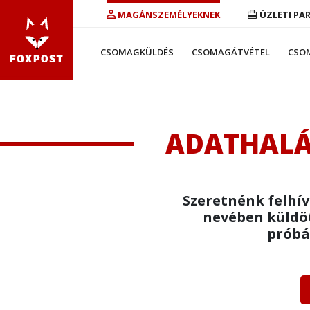
MAGÁNSZEMÉLYEKNEK
ÜZLETI PA
CSOMAGKÜLDÉS
CSOMAGÁTVÉTEL
CSO
ADATHALÁS
Szeretnénk felhív
nevében küldöt
próbá