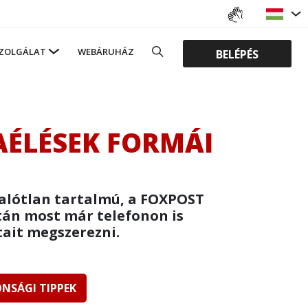
ZOLGÁLAT
WEBÁRUHÁZ
BELÉPÉS
AÉLÉSEK FORMÁI
valótlan tartalmú, a FOXPOST
tán most már telefonon is
tait megszerezni.
ONSÁGI TIPPEK