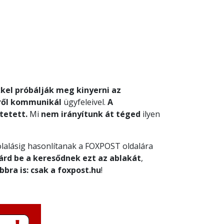
kel próbálják meg kinyerni az
ről kommunikál
ügyfeleivel.
A
tetett.
Mi
nem irányítunk át téged
ilyen
lalásig hasonlítanak a FOXPOST oldalára
árd be a keresődnek ezt az ablakát
,
bbra is: csak a foxpost.hu
!