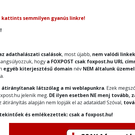
e kattints semmilyen gyanús linkre!
s!
az adathalászati csalások
, most újabb,
nem valódi linkek
 hangsúlyozzuk, hogy
a FOXPOST csak foxpost.hu URL cím
en
egyéb kiterjesztésű domain
név
NEM általunk üzemel
ra.
 átirányítanak látszólag a mi weblapunkra
. Ezek megszó
oxpost.hu jelenik meg.
DE ilyen esetben NE menj tovább, z
átirányítás alapján nem lopják el az adataidat! Szóval,
tová
tekintőek és emlékezettek: csak a foxpost.hu!