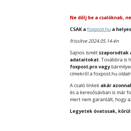
Ne dőlj be a csalóknak, n
CSAK a
foxpost.hu
a helye
frissítve 2024.05.14-én
Sajnos ismét
szaporodtak 
adataitokat
. Továbbra is
foxpost.pro
vagy
bármily
címekről a foxpost.hu oldal
A csaló linkek
akár azonnal
és a keresősávban is már f
mert nem garantált, hogy az 
Legyetek óvatosak, körül