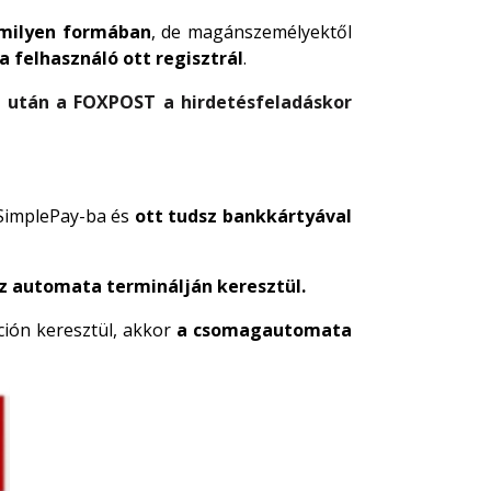
milyen formában
, de magánszemélyektől
a felhasználó ott regisztrál
.
ás után a FOXPOST a hirdetésfeladáskor
 SimplePay-ba és
ott tudsz bankkártyával
az automata terminálján keresztül.
ión keresztül, akkor
a csomagautomata