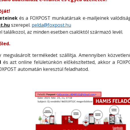
óját!
eteinek
és a FOXPOST munkatársak e-mailjeinek valódisá
t.hu
szerepel.
pelda@foxpost.hu
 találkozol, az minden esetben csalóktól származó levél.
őled.
 megvásárolt termékedet szállítja. Amennyiben közvetlenü
l
és azt online felületünkön előkészítetted, akkor a FOXP
FOXPOST automatán keresztül feladhatod.