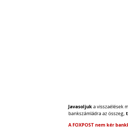
Javasoljuk
a visszaélések m
bankszámládra az összeg,
A FOXPOST nem kér bankk