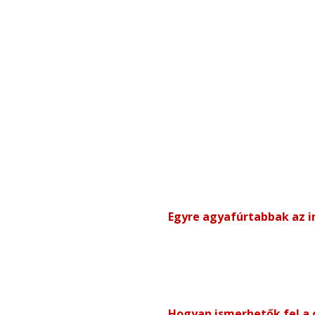
Egyre agyafúrtabbak az i
Hogyan ismerhetők fel a 