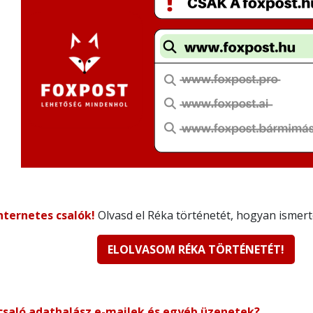
nternetes csalók!
Olvasd el Réka történetét, hogyan ismerte
ELOLVASOM RÉKA TÖRTÉNETÉT!
csaló adathalász e-mailek és egyéb üzenetek?