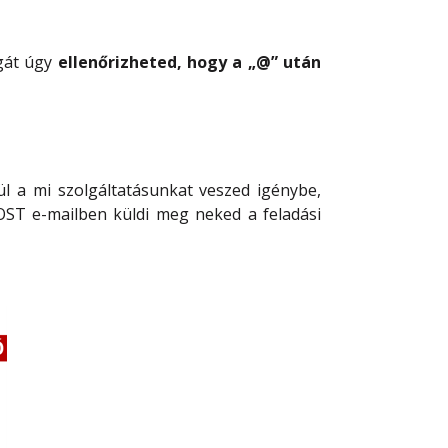
gát úgy
ellenőrizheted, hogy a „@” után
l a mi szolgáltatásunkat veszed igénybe,
OST e-mailben küldi meg neked a feladási