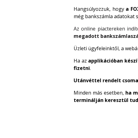
Hangsúlyozzuk, hogy
a FO
még bankszámla adatokat s
Az online piactereken indí
megadott bankszámlaszám
Üzleti ügyfeleinktől, a we
Ha az
applikációban kész
fizetni
.
Utánvéttel rendelt csom
Minden más esetben,
ha m
terminálján keresztül tud