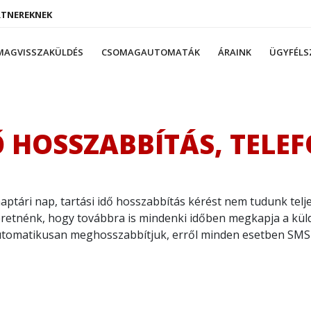
RTNEREKNEK
MAGVISSZAKÜLDÉS
CSOMAGAUTOMATÁK
ÁRAINK
ÜGYFÉLS
Ő HOSSZABBÍTÁS, TEL
naptári nap, tartási idő hosszabbítás kérést nem tudunk te
retnénk, hogy továbbra is mindenki időben megkapja a kü
automatikusan meghosszabbítjuk, erről minden esetben SMS-