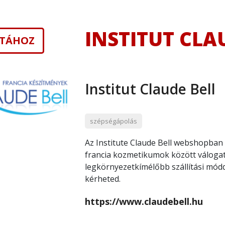
INSTITUT CLA
ISTÁHOZ
Institut Claude Bell
szépségápolás
Az Institute Claude Bell webshopban
francia kozmetikumok között váloga
legkörnyezetkímélőbb szállítási módd
kérheted.
https://www.claudebell.hu