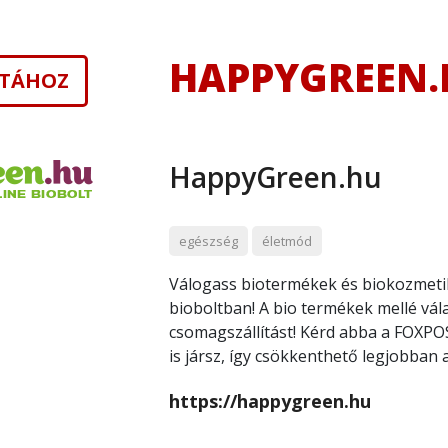
HAPPYGREEN.
ISTÁHOZ
HappyGreen.hu
egészség
életmód
Válogass biotermékek és biokozmet
bioboltban! A bio termékek mellé vál
csomagszállítást! Kérd abba a FOX
is jársz, így csökkenthető legjobban 
https://happygreen.hu