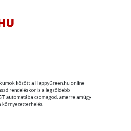
HU
ikumok között a HappyGreen.hu online
aszd rendeléskor is a legzöldebb
POST automatába csomagod, amerre amúgy
a környezetterhelés.