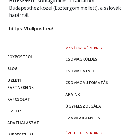
HU+SK+EU csomagküldés 1 raktárból.
Budapesthez közel (Esztergom mellett), a szlovák
határnál.
https://fullpost.eu/
MAGÁNSZEMÉLYEKNEK
FOXPOSTRÓL
CSOMAGKÜLDÉS
BLOG
CSOMAGÁTVÉTEL
ÜZLETI
CSOMAGAUTOMATÁK
PARTNEREINK
ÁRAINK
KAPCSOLAT
ÜGYFÉLSZOLGÁLAT
FIZETÉS
SZÁMLAIGÉNYLÉS
ADATHALÁSZAT
ÜZLETI PARTNEREKNEK
IMPRESSZUM