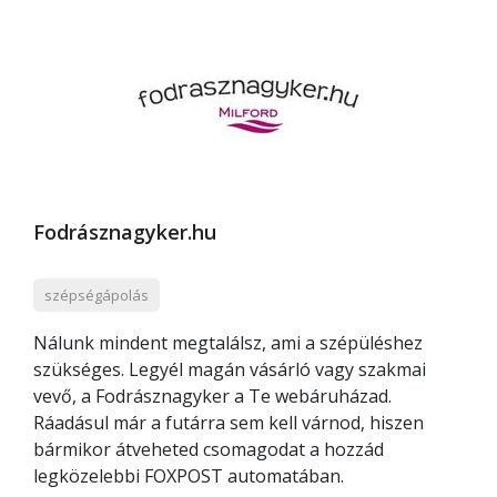
Fodrásznagyker.hu
szépségápolás
Nálunk mindent megtalálsz, ami a szépüléshez
szükséges. Legyél magán vásárló vagy szakmai
vevő, a Fodrásznagyker a Te webáruházad.
Ráadásul már a futárra sem kell várnod, hiszen
bármikor átveheted csomagodat a hozzád
legközelebbi FOXPOST automatában.