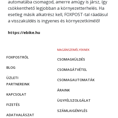
automatába csomagod, amerre amúgy is jársz, így
csökkenthető legjobban a környezetterhelés. Ha
esetleg másik alkatrész kell, FOXPOST-tal ráadásul
a visszaküldés is ingyenes és környezetkímélő!
https://ebike.hu
MAGÁNSZEMÉLYEKNEK
FOXPOSTRÓL
CSOMAGKÜLDÉS
BLOG
CSOMAGÁTVÉTEL
ÜZLETI
CSOMAGAUTOMATÁK
PARTNEREINK
ÁRAINK
KAPCSOLAT
ÜGYFÉLSZOLGÁLAT
FIZETÉS
SZÁMLAIGÉNYLÉS
ADATHALÁSZAT