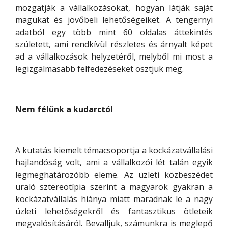
mozgatják a vállalkozásokat, hogyan látják saját
magukat és jövőbeli lehetőségeiket. A tengernyi
adatból egy több mint 60 oldalas áttekintés
született, ami rendkívül részletes és árnyalt képet
ad a vállalkozások helyzetéről, melyből mi most a
legizgalmasabb felfedezéseket osztjuk meg.
Nem félünk a kudarctól
A kutatás kiemelt témacsoportja a kockázatvállalási
hajlandóság volt, ami a vállalkozói lét talán egyik
legmeghatározóbb eleme. Az üzleti közbeszédet
uraló sztereotípia szerint a magyarok gyakran a
kockázatvállalás hiánya miatt maradnak le a nagy
üzleti lehetőségekről és fantasztikus ötleteik
megvalósításáról. Bevalljuk, számunkra is meglepő