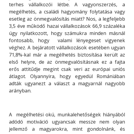
terhes vállalkozói létbe. A vagyonszerzés, a
megélhetés, a családi hagyomány folytatása vagy
esetleg az önmegvalósítás miatt? Nos, a legfeljebb
3,5 éve működő hazai vállalkozások 66,9 százaléka
úgy nyilatkozott, hogy számukra minden másnál
fontosabb, hogy valami lényegeset vigyenek
véghez. A bejáratott vállalkozások esetében ugyan
71,8%-kal már a megélhetés biztosítása került az
első helyre, de az önmegvalósításnak ez a fajta
erős attitűdje megint csak veri az európai uniós
átlagot. Olyannyira, hogy egyedül Romániában
adták ugyanezt a választ a magyarnál nagyobb
arányban.
A megélhetési okú, munkalehetőségek hiányából
adódó motiváció ugyancsak messze nem olyan
jellemző a magyarokra, mint gondolnánk, és