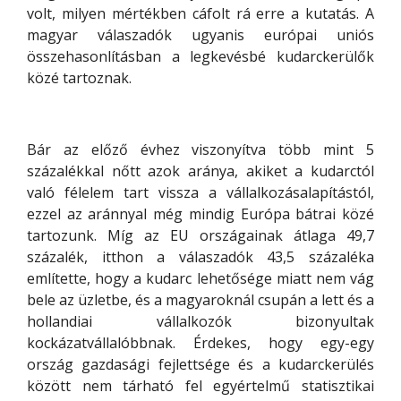
volt, milyen mértékben cáfolt rá erre a kutatás. A
magyar válaszadók ugyanis európai uniós
összehasonlításban a legkevésbé kudarckerülők
közé tartoznak.
Bár az előző évhez viszonyítva több mint 5
százalékkal nőtt azok aránya, akiket a kudarctól
való félelem tart vissza a vállalkozásalapítástól,
ezzel az aránnyal még mindig Európa bátrai közé
tartozunk. Míg az EU országainak átlaga 49,7
százalék, itthon a válaszadók 43,5 százaléka
említette, hogy a kudarc lehetősége miatt nem vág
bele az üzletbe, és a magyaroknál csupán a lett és a
hollandiai vállalkozók bizonyultak
kockázatvállalóbbnak. Érdekes, hogy egy-egy
ország gazdasági fejlettsége és a kudarckerülés
között nem tárható fel egyértelmű statisztikai