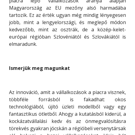
piacra lépő vállalkozások aránya alapján
Magyarország az EU mezőny alsó harmadába
tartozik. Ez az érték ugyan még mindig lényegesen
jobb, mint a lengyelországi, és meglepő módon
kedvezőbb, mint az osztrák, de a közép-kelet-
európai régióban Szlovéniától és Szlovákiától is
elmaradunk.
Ismerjük meg magunkat
Az innováció, amit a vállalkozások a piacra visznek,
többféle forrásból is fakadhat: okos
technológiából, újító üzleti modellből vagy egy
fantasztikus ötletből. Ahogy a kutatásból kiderül, a
kockázatvállalási kedv és az önmegvalósításra
törekvés gyakran jócskán a régióbeli versenytársak