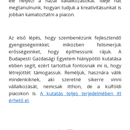
elé helyezi a hazai vállalkozásokat. Ideje hát
megtanulnunk, hogyan tudjuk a kreativitásunkat is
jobban kamatoztatni a piacon.
Az első lépés, hogy szembenézünk fejlesztendő
gyengeségeinkkel, miközben felismerjük
erősségeinket, hogy építhessünk rájuk. A
Budapesti Gazdasági Egyetem hiánypótló kutatása
ebben segít, ezért tartottuk fontosnak mi is, hogy
létrejöttét támogassuk. Reméljük, hasznára válik
mindenkiknek, aki szeretné sikerre vinni
vállalkozását, nemcsak itthon, de a külföldi
piacokon is.
A kutatás teljes terjedelmében itt
érhető el.