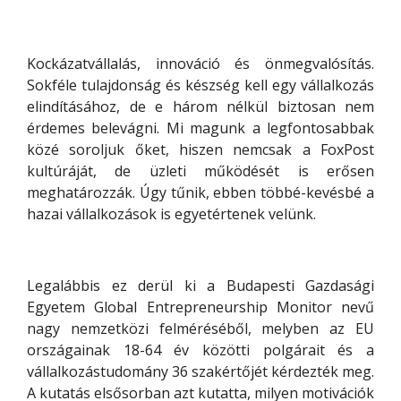
Kockázatvállalás, innováció és önmegvalósítás.
Sokféle tulajdonság és készség kell egy vállalkozás
elindításához, de e három nélkül biztosan nem
érdemes belevágni. Mi magunk a legfontosabbak
közé soroljuk őket, hiszen nemcsak a FoxPost
kultúráját, de üzleti működését is erősen
meghatározzák. Úgy tűnik, ebben többé-kevésbé a
hazai vállalkozások is egyetértenek velünk.
Legalábbis ez derül ki a Budapesti Gazdasági
Egyetem Global Entrepreneurship Monitor nevű
nagy nemzetközi felméréséből, melyben az EU
országainak 18-64 év közötti polgárait és a
vállalkozástudomány 36 szakértőjét kérdezték meg.
A kutatás elsősorban azt kutatta, milyen motivációk