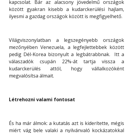
kapcsolat. Bár az alacsony jövedelmű országok
között gyakran kisebb a kudarckerülési hajlam,
ilyesmi a gazdag országok között is megfigyelhető.
Világviszonylatban a legszegényebb országok
mezőnyében Venezuela, a legfejlettebbek között
pedig Dél-Korea bizonyult a legbátrabbnak. Itt a
válaszadók csupán 22%-át tartja vissza a
kudarckerülés attól, hogy vállalkozóként
megvalósítsa álmait.
Létrehozni valami fontosat
És ha már álmok: a kutatás azt is kiderítette, mégis
miért vág bele valaki a nyilvánvaló kockázatokkal