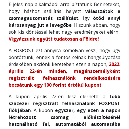
E jeles nap alkalmából arra bíztatunk Benneteket,
hogy házhoz szállítás helyett
válasszátok a
csomagautomatás szállítást
. Így
ötöd annyi
károsanyag jut a levegőbe
. Hiszünk abban, hogy
sok kis döntéssel lehet nagy eredményeket elérni.
Vigyázzunk együtt tudatosan a Földre!
A FOXPOST ezt annyira komolyan veszi, hogy úgy
döntöttünk, ennek a fontos célnak hangsúlyozása
érdekében akciónk keretében ezen a napon,
2022.
április 22-én minden, magánszemélyként
regisztrált felhasználónk rendelkezésére
bocsátunk egy 100 forint értékű kupont
.
A kupon április 22-én lesz elérhető a
több
százezer regisztrált felhasználónk FOXPOST
fiókjában
. A kupon
egyszer, egy ezen a napon
létrehozott csomag előkészítésénél
használható fel, automatából automatába