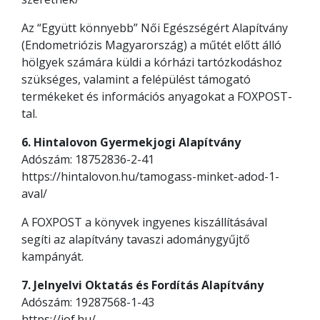
Az “Együtt könnyebb” Női Egészségért Alapítvány
(Endometriózis Magyarország) a műtét előtt álló
hölgyek számára küldi a kórházi tartózkodáshoz
szükséges, valamint a felépülést támogató
termékeket és információs anyagokat a FOXPOST-
tal.
6. Hintalovon Gyermekjogi Alapítvány
Adószám: 18752836-2-41
https://hintalovon.hu/tamogass-minket-adod-1-
aval/
A FOXPOST a könyvek ingyenes kiszállításával
segíti az alapítvány tavaszi adománygyűjtő
kampányát.
7. Jelnyelvi Oktatás és Fordítás Alapítvány
Adószám: 19287568-1-43
https://jof.hu/