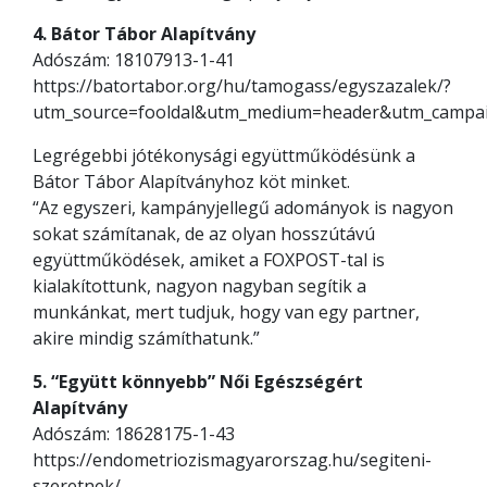
4. Bátor Tábor Alapítvány
Adószám: 18107913-1-41
https://batortabor.org/hu/tamogass/egyszazalek/?
utm_source=fooldal&utm_medium=header&utm_campai
Legrégebbi jótékonysági együttműködésünk a
Bátor Tábor Alapítványhoz köt minket.
“Az egyszeri, kampányjellegű adományok is nagyon
sokat számítanak, de az olyan hosszútávú
együttműködések, amiket a FOXPOST-tal is
kialakítottunk, nagyon nagyban segítik a
munkánkat, mert tudjuk, hogy van egy partner,
akire mindig számíthatunk.”
5. “Együtt könnyebb” Női Egészségért
Alapítvány
Adószám: 18628175-1-43
https://endometriozismagyarorszag.hu/segiteni-
szeretnek/