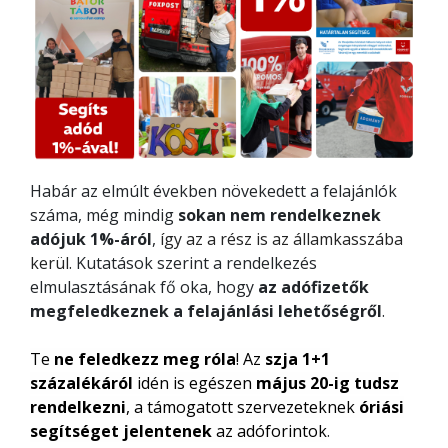
Habár az elmúlt években növekedett a felajánlók
száma, még mindig
sokan nem rendelkeznek
adójuk 1%-áról
,
így az a rész is az államkasszába
kerül.
Kutatások szerint a rendelkezés
elmulasztásának fő oka, hogy
az adófizetők
megfeledkeznek a felajánlási lehetőségről
.
Te
ne feledkezz meg róla
! Az
szja 1+1
százalékáról
idén is egészen
május 20-ig tudsz
rendelkezni
, a támogatott szervezeteknek
óriási
segítséget jelentenek
az adóforintok
.