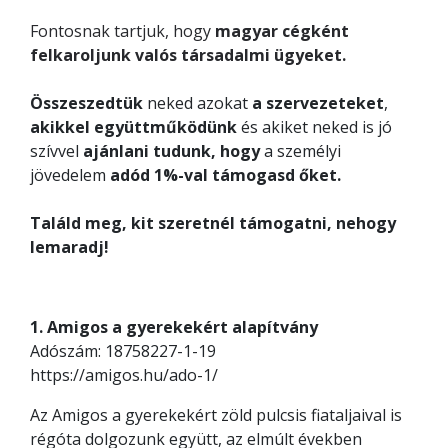
Fontosnak tartjuk, hogy
magyar cégként
felkaroljunk valós társadalmi ügyeket.
Összeszedtük
neked azokat
a szervezeteket
,
akikkel együttműködünk
és akiket neked is jó
szívvel
ajánlani tudunk, hogy
a személyi
jövedelem
adód 1%-val támogasd őket.
Találd meg, kit szeretnél támogatni, nehogy
lemaradj!
1. Amigos a gyerekekért alapítvány
Adószám: 18758227-1-19
https://amigos.hu/ado-1/
Az Amigos a gyerekekért zöld pulcsis fiataljaival is
régóta dolgozunk együtt, az elmúlt években