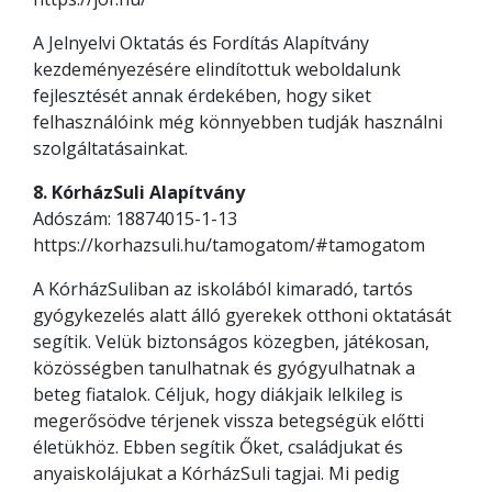
A Jelnyelvi Oktatás és Fordítás Alapítvány
kezdeményezésére elindítottuk weboldalunk
fejlesztését annak érdekében, hogy siket
felhasználóink még könnyebben tudják használni
szolgáltatásainkat.
8. KórházSuli Alapítvány
Adószám: 18874015-1-13
https://korhazsuli.hu/tamogatom/#tamogatom
A KórházSuliban az iskolából kimaradó, tartós
gyógykezelés alatt álló gyerekek otthoni oktatását
segítik. Velük biztonságos közegben, játékosan,
közösségben tanulhatnak és gyógyulhatnak a
beteg fiatalok. Céljuk, hogy diákjaik lelkileg is
megerősödve térjenek vissza betegségük előtti
életükhöz. Ebben segítik Őket, családjukat és
anyaiskolájukat a KórházSuli tagjai. Mi pedig