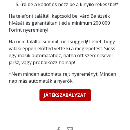
Írd be a kódot és nézz be a kinyíló rekeszbe!*
Ha telefont találtál, kapcsold be, várd Balázsék
hívását és garantáltan tiéd a minimum 200 000
Forint nyeremény!
Ha nem találtál semmit, ne csüggedj! Lehet, hogy
valaki éppen előtted vette ki a meglepetést. Siess
egy másik automatához, hátha ott szerencsével
jársz, vagy próbálkozz holnap!
*Nem minden automata rejt nyereményt. Minden
nap más automaták a nyerők.
JÁTÉKSZABÁLYZAT