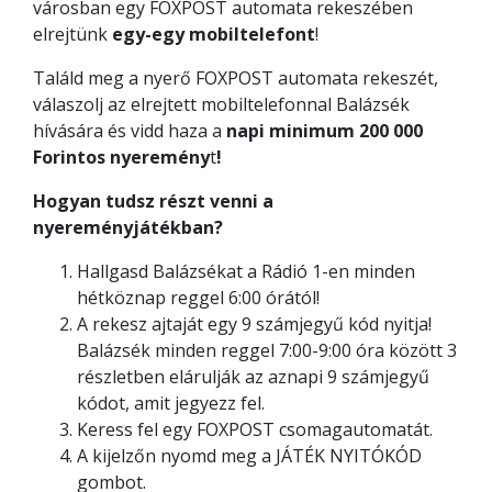
városban egy FOXPOST automata rekeszében
elrejtünk
egy-egy mobiltelefont
!
Találd meg a nyerő FOXPOST automata rekeszét,
válaszolj az elrejtett mobiltelefonnal Balázsék
hívására és vidd haza a
napi minimum 200 000
Forintos nyeremény
t
!
Hogyan tudsz részt venni a
nyereményjátékban?
Hallgasd Balázsékat a Rádió 1-en minden
hétköznap reggel 6:00 órától!
A rekesz ajtaját egy 9 számjegyű kód nyitja!
Balázsék minden reggel 7:00-9:00 óra között 3
részletben elárulják az aznapi 9 számjegyű
kódot, amit jegyezz fel.
Keress fel egy FOXPOST csomagautomatát.
A kijelzőn nyomd meg a JÁTÉK NYITÓKÓD
gombot.