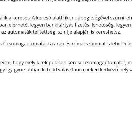
ik a keresés. A kereső alatti ikonok segítségével szűrni l
ban elérhető, legyen bankkártyás fizetési lehetőség, legye
e az automaták telítettségi szintje alapján is kereshetsz.
evő csomagautomatákra arab és római számmal is lehet már
írni, hogy melyik településen keresel csomagautomatát, má
ogy így gyorsabban ki tudd választani a neked kedvező helys