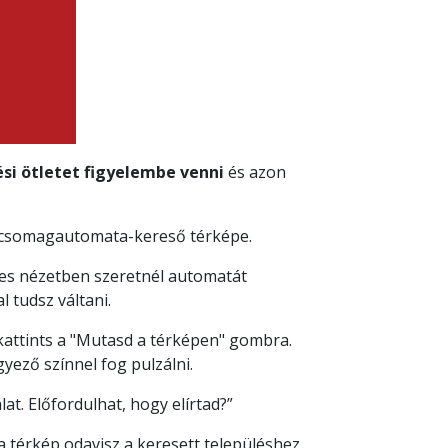
ési ötletet figyelembe venni
és azon
T csomagautomata-kereső térképe.
pes nézetben szeretnél automatát
l tudsz váltani.
kattints a "Mutasd a térképen" gombra.
yező színnel fog pulzálni.
lat. Előfordulhat, hogy elírtad?”
 térkép odavisz a keresett településhez