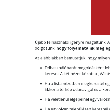
Újabb felhasználói igényre reagáltunk.
dolgozunk,
hogy folyamataink még eg
Az alábbiakban bemutatjuk, hogy milye
Felhasználóbarát megoldásként lehe
keresni. A két nézet között a „Váltá
Ha a lista nézetben megkerestél eg
Ekkor a térkép odanavigál és a ker
Ha véletlenül elgépelnél egy városne
Ha egy olyan településen keresnél 