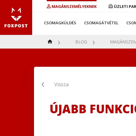
MAGÁNSZEMÉLYEKNEK
ÜZLETI PA
CSOMAGKÜLDÉS
CSOMAGÁTVÉTEL
CSO
BLOG
MAGÁNSZEM
Vissza
ÚJABB FUNKCI