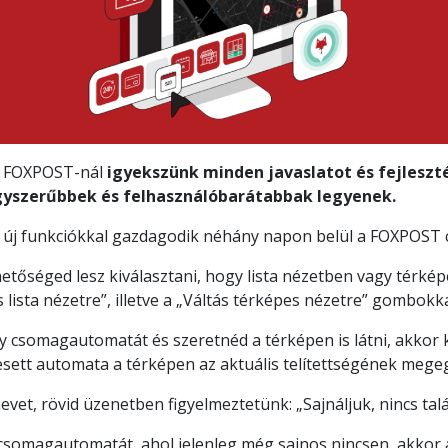
 A FOXPOST-nál
igyekszünk minden javaslatot és fejleszt
yszerűbbek és felhasználóbarátabbak legyenek.
n új funkciókkal gazdagodik néhány napon belül a FOXPOS
tőséged lesz kiválasztani, hogy lista nézetben vagy térké
s lista nézetre”, illetve a „Váltás térképes nézetre” gombokka
y csomagautomatát és szeretnéd a térképen is látni, akkor 
esett automata a térképen az aktuális telítettségének megeg
vet, rövid üzenetben figyelmeztetünk: „Sajnáljuk, nincs talá
csomagautomatát, ahol jelenleg még sajnos nincsen, akkor a