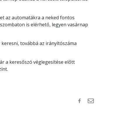
ehet az automatákra a neked fontos
n szombaton is elérhető, legyen vasárnap
 keresni, továbbá az irányítószáma
r a keresőszó véglegesítése előtt
zínt.