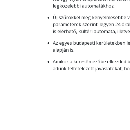
legközelebbi automatákhoz.
Új szűrökkel még kényelmesebbé vál
paraméterek szerint: legyen 24 órá
is elérhető, kültéri automata, illetv
Az egyes budapesti kerületekben l
alapján is.
Amikor a keresőmezőbe elkezded be
adunk feltételezett javaslatokat, h