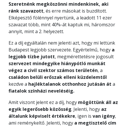
Szeretnénk megköszönni mindenkinek, aki
ránk szavazott
, és erre másokat is buzdított.
Elképesztő fölénnyel nyertünk, a leadott 11 ezer
szavazat több, mint 40%-át kaptuk mi, háromszor
annyit, mint a 2. helyezett.
Ez a díj egyáltalán nem jelenti azt, hogy mi lettünk
Budapest legjobb szervezete. Egyértelmű, hogy
a
legjobb tízbe jutott
, megmérettetésre jogosult
szervezet mindegyike hiánypótló munkát
végez a civil szektor számos területén
, a
családon belüli erőszak elleni küzdelemtől
kezdve a
hajléktalanok otthonhoz jutásán át
a
fiatalok színházi neveléséig.
Amit viszont jelent ez a díj, hogy
mögöttünk áll az
egyik legerősebb közösség
. Jelenti, hogy
az
általunk képviselt értékekre
, igen is
van igény
,
ami reménykeltő. Jelenti, hogy
a megtisztelő cím