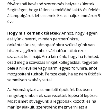
f
ő
városnál kevésbé szerencsés helyre születtek.
Segítséget, hogy tétlen szemlél
ő
b
ő
l aktív és felel
ő
s
állampolgárok lehessenek. Ezt csináljuk immáron 9
éve.
Hogy mit kérnénk t
ő
letek?
Ahhoz, hogy legyen
esélyünk nyerni, minden partnerünkre,
önkéntesünkre, támogatónkra szükségünk van,
hiszen a gy
ő
zelemhez várhatóan több ezer
szavazat kell majd. Arra kérnénk, hogy ha teheted,
oszd meg a szavazás linkjét kollégáiddal, tegyétek
bele a hírlevélbe vagy bármi egyéb fórumra, ahol
mozgósítani tudtok. Persze csak, ha ez nem ütközik
semmilyen szabályzattal.
Az Adománytaxi a semmib
ő
l épült fel. Közösen
rengeteg emberrel, szervezettel, lépésr
ő
l lépésre.
Most ismét itt vagyunk a legjobbak között, és ha
már így alakult, szeretnénk megnyerni ezt a