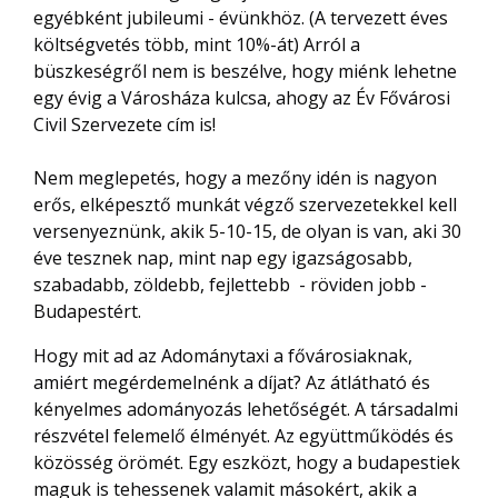
egyébként jubileumi - évünkhöz. (A tervezett éves
költségvetés több, mint 10%-át) Arról a
büszkeségr
ő
l nem is beszélve, hogy miénk lehetne
egy évig a Városháza kulcsa, ahogy az Év F
ő
városi
Civil Szervezete cím is!
Nem meglepetés, hogy a mez
ő
ny idén is nagyon
er
ő
s, elképeszt
ő
munkát végz
ő
szervezetekkel kell
versenyeznünk, akik 5-10-15, de olyan is van, aki 30
éve tesznek nap, mint nap egy igazságosabb,
szabadabb, zöldebb, fejlettebb - röviden jobb -
Budapestért.
Hogy mit ad az Adománytaxi a f
ő
városiaknak,
amiért megérdemelnénk a díjat? Az átlátható és
kényelmes adományozás lehet
ő
ségét. A társadalmi
részvétel felemel
ő
élményét. Az együttm
ű
ködés és
közösség örömét. Egy eszközt, hogy a budapestiek
maguk is tehessenek valamit másokért, akik a