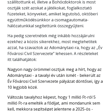
szállítottunk el, illetve a Bohócdoktorok is most
osztják szét azokat a játékokat, foglalkoztató
füzeteket, könyveket, amiket legutolsó, októberi
együttműködésünkkor a csomagautomata-
hálózatunkkal segítettünk összegyűjteni.
Ha pedig szeretnétek még inkább hozzájárulni
ezekhez a közös sikerekhez, most megtehetitek
azzal, ha szavaztok az Adománytaxi-ra, hogy az „Év
Fővárosi Civil Szervezete” lehessen. A részleteket
itt találhatjátok:
Nagyon nagy örömmel osztjuk meg a hírt, hogy az
Adománytaxi - a tavalyi év után ismét - bekerült az
Év F
ő
városi Civil Szervezete pályázat dönt
ő
sei, így a
10 legjobb közé.
Változás tavalyhoz képest, hogy 1 millió Ft-ról 5
millió Ft-ra emelték a f
ő
díjat, ami mondanunk sem
kell, mekkora segítséget jelentene a 2025-ös -