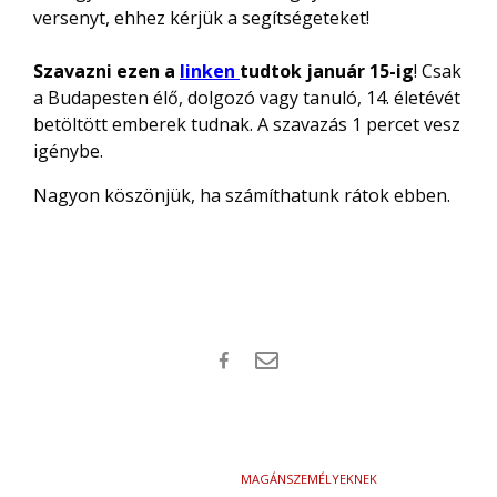
versenyt, ehhez kérjük a segítségeteket!
Szavazni ezen a
linken
tudtok
január 15-ig
! Csak
a Budapesten él
ő
, dolgozó vagy tanuló, 14. életévét
betöltött emberek tudnak. A szavazás 1 percet vesz
igénybe.
Nagyon köszönjük, ha számíthatunk rátok ebben.
MAGÁNSZEMÉLYEKNEK