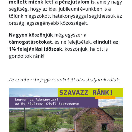
mellett miénk lett a pénzjutalom is
, amely nagy
segítség, hogy az idei, jubileumi évünkben is a
tőlünk megszokott hatékonysággal segíthessük az
ország legszegényebb közösségeit.
Nagyon köszönjük
még egyszer
a
támogatásotokat
, és ne felejtsétek,
elindult az
1% felajánlási időszak
, köszönjük, ha ott is
gondoltok ránk!
Decemberi bejegyzésünket itt olvashatjátok róluk: