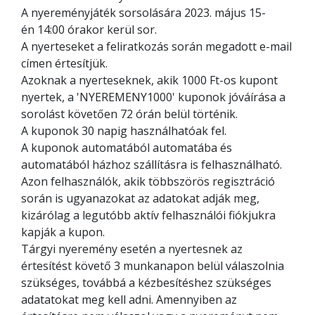
A nyereményjáték sorsolására 2023. május 15-
én 14:00 órakor kerül sor.
A nyerteseket a feliratkozás során megadott e-mail
címen értesítjük.
Azoknak a nyerteseknek, akik 1000 Ft-os kupont
nyertek, a 'NYEREMENY1000' kuponok jóváírása a
sorolást követően 72 órán belül történik.
A kuponok 30 napig használhatóak fel.
A kuponok automatából automatába és
automatából házhoz szállításra is felhasználható.
Azon felhasználók, akik többszörös regisztráció
során is ugyanazokat az adatokat adják meg,
kizárólag a legutóbb aktív felhasználói fiókjukra
kapják a kupon.
Tárgyi nyeremény esetén a nyertesnek az
értesítést követő 3 munkanapon belül válaszolnia
szükséges, továbbá a kézbesítéshez szükséges
adatatokat meg kell adni. Amennyiben az