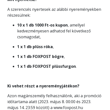
A szerencsés nyertesek az alábbi nyereményekben
részesülnek:
10 x 1 db 1000 Ft-os kupon
, amellyel
kedvezményesen adhatod fel következő
csomagodat,
1 x 1 db plüss róka
,
1 x 1 db FOXPOST bögre
,
1 x 1 db FOXPOST plüssfurgon
.
Ki vehet részt a nyereményjátékon?
Azon magánszemély felhasználónk, aki a promóció
időtartama alatt (2023. május 8. 00:00 és 2023.
május 14. 23:59 között) a www.foxpost.hu