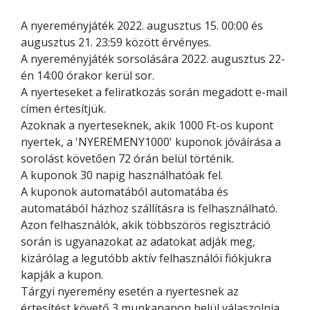
A nyereményjáték 2022. augusztus 15. 00:00 és
augusztus 21. 23:59 között érvényes.
A nyereményjáték sorsolására 2022. augusztus 22-
én 14:00 órakor kerül sor.
A nyerteseket a feliratkozás során megadott e-mail
címen értesítjük.
Azoknak a nyerteseknek, akik 1000 Ft-os kupont
nyertek, a 'NYEREMENY1000' kuponok jóváírása a
sorolást követően 72 órán belül történik.
A kuponok 30 napig használhatóak fel.
A kuponok automatából automatába és
automatából házhoz szállításra is felhasználható.
Azon felhasználók, akik többszörös regisztráció
során is ugyanazokat az adatokat adják meg,
kizárólag a legutóbb aktív felhasználói fiókjukra
kapják a kupon.
Tárgyi nyeremény esetén a nyertesnek az
értesítést követő 3 munkanapon belül válaszolnia