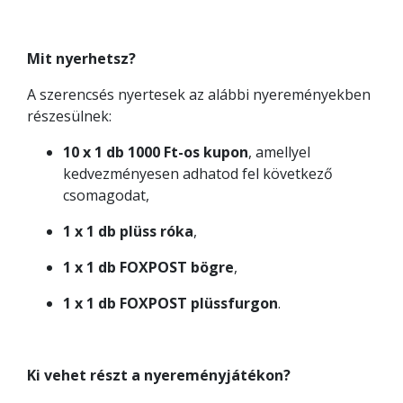
Mit nyerhetsz?
A szerencsés nyertesek az alábbi nyereményekben
részesülnek:
10 x 1 db 1000 Ft-os kupon
, amellyel
kedvezményesen adhatod fel következő
csomagodat,
1 x 1 db plüss róka
,
1 x 1 db FOXPOST bögre
,
1 x 1 db FOXPOST plüssfurgon
.
Ki vehet részt a nyereményjátékon?