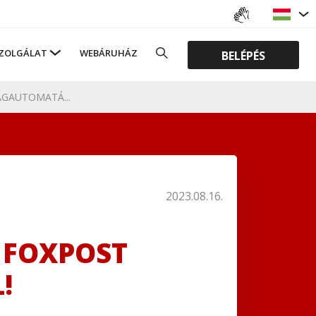
ZOLGÁLAT
WEBÁRUHÁZ
BELÉPÉS
GAUTOMATÁ...
2023.08.16.
 FOXPOST
!