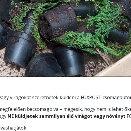
 vagy virágokat szeretnétek küldeni a FOXPOST csomagauto
megfelelően becsomagolva – megesik, hogy nem is lehet ők
hogy
NE küldjetek semmilyen élő virágot vagy növényt
FO
vashatjátok.