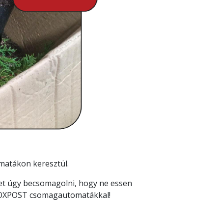
matákon keresztül.
et úgy becsomagolni, hogy ne essen
XPOST csomagautomatákkal!