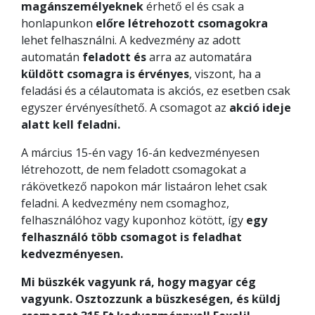
magánszemélyeknek
érhető el és csak a
honlapunkon
előre létrehozott csomagokra
lehet felhasználni. A kedvezmény az adott
automatán
feladott és
arra az automatára
küldött csomagra is érvényes
, viszont, ha a
feladási és a célautomata is akciós, ez esetben csak
egyszer érvényesíthető. A csomagot az
akció ideje
alatt kell feladni.
A március 15-én vagy 16-án kedvezményesen
létrehozott, de nem feladott csomagokat a
rákövetkező napokon már listaáron lehet csak
feladni. A kedvezmény nem csomaghoz,
felhasználóhoz vagy kuponhoz kötött, így
egy
felhasználó több csomagot is feladhat
kedvezményesen.
Mi büszkék vagyunk rá, hogy magyar cég
vagyunk. Osztozzunk a büszkeségen, és küldj