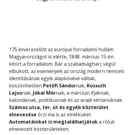
175 évvel ezelőtt az európai forradalmi hullám
Magyarországot is elérte, 1848. március 15-én
kitört a forradalom. Bár a szabadságharc végül
elbukott, az események az ország modern nemzeti
identitásának egyik alapkövévé váltak,
köszönhetően
Petőfi Sándor
nak,
Kossuth
Lajos
nak,
Jókai Mór
nak, a márciusi ifjaknak,
katonáknak, politikusnak és az aradi vértanúknak.
Számos utca, tér, út és egyéb közterület
elnevezése
őrzi ma is az emléküket.
Automatáinkat is megtalálhatjátok
a róluk
elnevezett közterületeken.