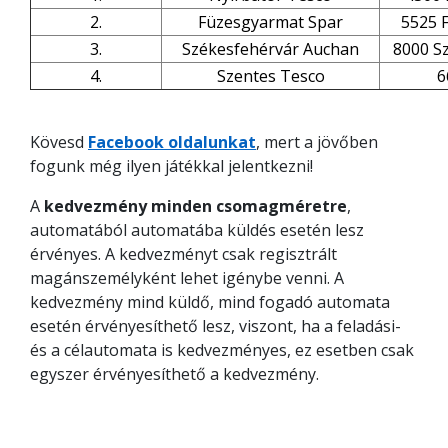
2.
Füzesgyarmat Spar
5525 F
3.
Székesfehérvár Auchan
8000 Szé
4.
Szentes Tesco
6
Kövesd
Facebook oldalunkat
, mert a jövőben
fogunk még ilyen játékkal jelentkezni!
A
kedvezmény minden csomagméretre
,
automatából automatába küldés esetén lesz
érvényes. A kedvezményt csak regisztrált
magánszemélyként lehet igénybe venni. A
kedvezmény mind küldő, mind fogadó automata
esetén érvényesíthető lesz, viszont, ha a feladási-
és a célautomata is kedvezményes, ez esetben csak
egyszer érvényesíthető a kedvezmény.