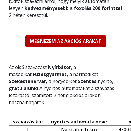
tudtok szavazni arról, hogy melyik automatán
legyen
kedvezményesebb
a
foxolás 200 forinttal
2 héten keresztül.
MEGNÉZEM AZ AKCIÓS ÁRAKAT
Az első szavazást
Nyírbátor
, a
másodikat
Füzesgyarmat,
a harmadikat
Székesfehérvár,
a negyediket
Szentes
nyerte,
gratulálunk!
A nyertes automatákat a szavazás
lezárástól számított 2 hétig akciós árakon
használhatjátok.
szavazás kör
nyertes automata neve
1.
Nyírbátor Tesco
4300 