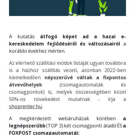
A kutatás
átfogó képet ad a hazai e-
kereskedelem fejlődéséről és változásairól
a
korábbi évekhez mérten.
Az elérhető szállítási módok listáját ugyan továbbra
is a házhoz szállítás vezeti, azonban 2022-ben
kiemelkedően
népszerűvé váltak a fixpontos
átvevőhelyek
(csomagautomaták és
csomagpontok) is, melyek összességében közel
50%-os növekedést mutatnak - írja a
shoprenter.hu
.
A megkérdezett webáruházak körében
a
legnépszerűbb
(TOP 3) két csomagponti átadó ÉS
a
FOXPOST csomagautomatái: