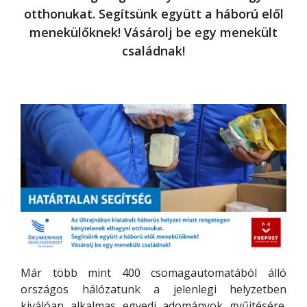
otthonukat. Segítsünk együtt a háború elől
menekülőknek! Vásárolj be egy menekült
családnak!
Már több mint 400 csomagautomatából álló
országos hálózatunk a jelenlegi helyzetben
kiválóan alkalmas egyedi adományok gyűjtésére.