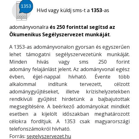
Hívd vagy küldj sms-t a
1353
-as
adományvonalra
és
250 forinttal segítsd
az
Ökumenikus Segélyszervezet munkáját
.
A 1353-as adományvonalon gyorsan és egyszerűen
lehet támogatni segélyszervezetünk munkáját.
Minden hívás vagy sms 250 forint
adomány felajánlást jelent. Az adományvonal egész
évben, éjjel-nappal hívható. Évente több
alkalommal indítunk tervezett, célzott
adománygyűjtéseket, illetve krízishelyzetekben
rendkívüli gyűjtést hirdetünk a bajbajutottak
megsegítésére. A beérkező adományokat mindkét
esetben a kijelölt időszakban meghatározott
célokra fordítjuk. A 1353 csak magyarországi
telefonszámokról hívható.
Forrás:
segelyszervezet.hu