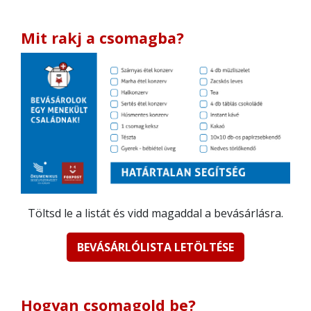
Mit rakj a csomagba?
Töltsd le a listát és vidd magaddal a bevásárlásra.
BEVÁSÁRLÓLISTA LETÖLTÉSE
Hogyan csomagold be?