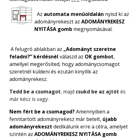
Az
automata menüoldalán
nyisd ki az
adományrekeszt az
ADOMÁNYREKESZ
NYITÁSA gomb
megnyomásával.
A felugró ablakban az
„Adományt szeretne
feladni?” kérdésnél
válaszd az
OK gombot
,
amellyel megerősíted, hogy adománycsomagot
szeretnél küldeni és ezután kinyílik az
adományrekesz.
Tedd be a csomagot
, majd
csukd be az ajtót
és
már kész is vagy.
Nem fért be a csomagod?
Amennyiben a
fenntartott adományrekesz már betelt,
újabb
adományrekeszt
dedikálunk erre a célra, amelyet
szintén az
ADOMÁNYREKESZ NYITÁSA gomb