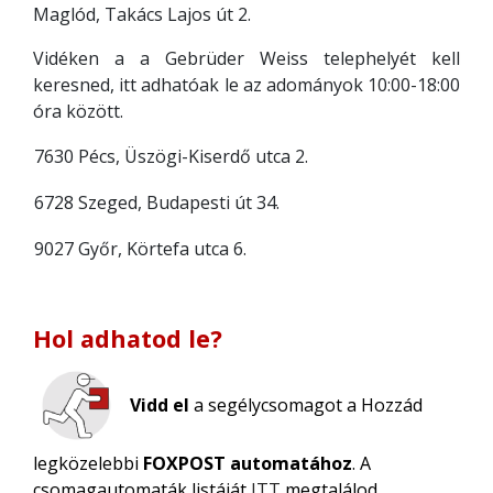
Maglód, Takács Lajos út 2.
Vidéken a a Gebrüder Weiss telephelyét kell
keresned, itt adhatóak le az adományok 10:00-18:00
óra között.
7630 Pécs, Üszögi-Kiserdő utca 2.
6728 Szeged, Budapesti út 34.
9027 Győr, Körtefa utca 6.
Hol adhatod le?
Vidd el
a segélycsomagot a Hozzád
legközelebbi
FOXPOST automatához
. A
csomagautomaták listáját
ITT
megtalálod.