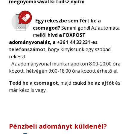
megnyomásával ki tudsz nyitni
.
Egy rekeszbe sem fért be a
csomagod?
Semmi gond! Az automata
mellől
hívd a FOXPOST
adományvonalát, a
+36 1 44 33 231-es
telefonszámot
, hogy kinyissunk egy szabad
rekeszt.
Az adományvonal munkanapokon 8:00-20:00 óra
között, hétvégén 9:00-18:00 óra között érhető el.
Tedd be a csomagot
, majd
csukd be az ajtót
és
már kész is vagy.
Pénzbeli adományt küldenél?