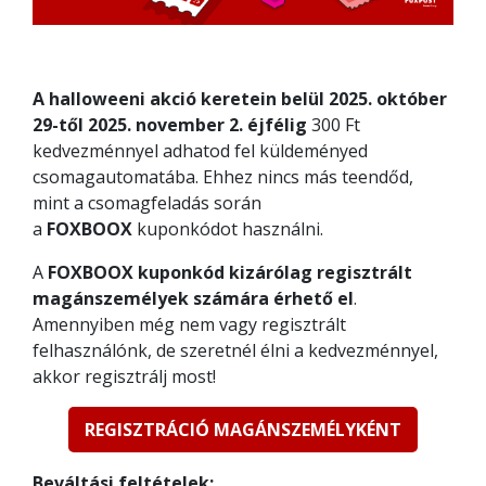
A halloweeni akció keretein belül 2025. október
29-től 2025. november 2. éjfélig
300 Ft
kedvezménnyel adhatod fel küldeményed
csomagautomatába. Ehhez nincs más teendőd,
mint a csomagfeladás során
a
FOXBOOX
kuponkódot használni.
A
FOXBOOX kuponkód kizárólag regisztrált
magánszemélyek számára érhető el
.
Amennyiben még nem vagy regisztrált
felhasználónk, de szeretnél élni a kedvezménnyel,
akkor regisztrálj most!
REGISZTRÁCIÓ MAGÁNSZEMÉLYKÉNT
Beváltási feltételek: