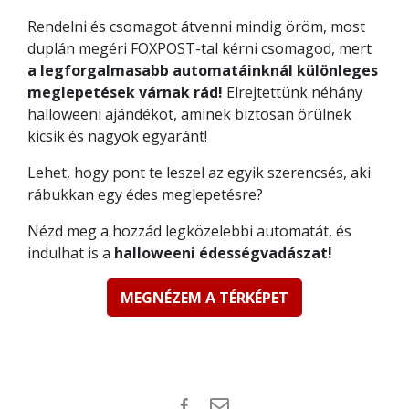
Rendelni és csomagot átvenni mindig öröm, most
duplán megéri FOXPOST-tal kérni csomagod, mert
a legforgalmasabb automatáinknál különleges
meglepetések várnak rád!
Elrejtettünk néhány
halloweeni ajándékot, aminek biztosan örülnek
kicsik és nagyok egyaránt!
Lehet, hogy pont te leszel az egyik szerencsés, aki
rábukkan egy édes meglepetésre?
Nézd meg a hozzád legközelebbi automatát, és
indulhat is a
halloweeni édességvadászat!
MEGNÉZEM A TÉRKÉPET