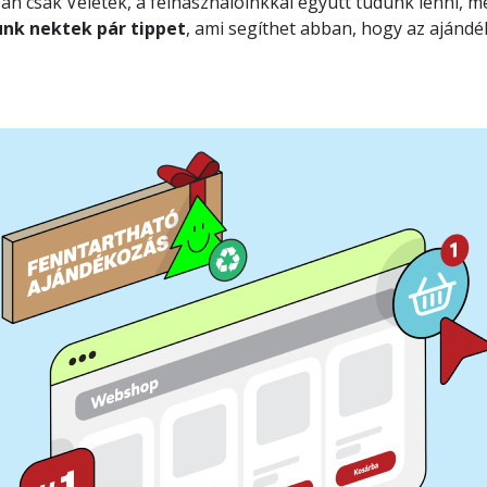
 csak Veletek, a felhasználóinkkal együtt tudunk lenni, m
nk nektek pár tippet
, ami segíthet abban, hogy az ajándé