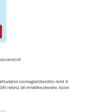
 beszerezni!
zettudatos csomagkézbesítési mód. A
00 rekesz áll rendelkezésedre, közel