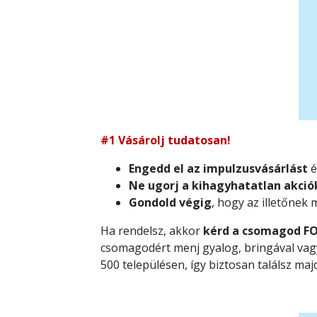
#1 Vásárolj tudatosan!
Engedd el az impulzusvásárlást
é
Ne ugorj a kihagyhatatlan akció
Gondold végig
, hogy az illetőnek
Ha rendelsz, akkor
kérd a csomagod 
csomagodért menj gyalog, bringával vagy
500 településen, így biztosan találsz majd