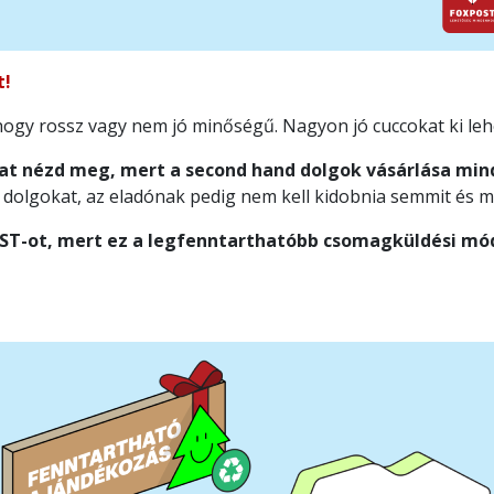
t!
, hogy rossz vagy nem jó minőségű. Nagyon jó cuccokat ki leh
kat nézd meg, mert a second hand dolgok vásárlása min
dolgokat, az eladónak pedig nem kell kidobnia semmit és mé
ST-ot, mert ez a legfenntarthatóbb csomagküldési mó