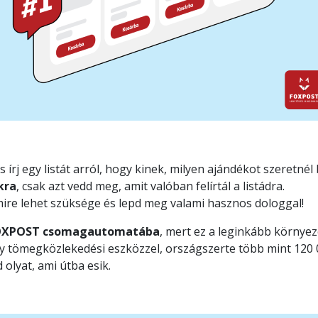
s írj egy listát arról, hogy kinek, milyen ajándékot szeretnél
kra
, csak azt vedd meg, amit valóban felírtál a listádra.
 mire lehet szüksége és lepd meg valami hasznos dologgal!
FOXPOST csomagautomatába
, mert ez a leginkább környe
 tömegközlekedési eszközzel, országszerte több mint 120 0
 olyat, ami útba esik.