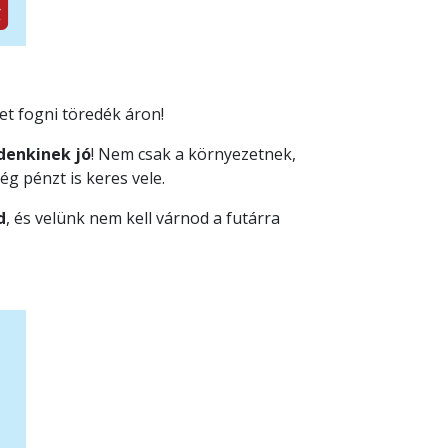
et fogni töredék áron!
denkinek jó
! Nem csak a környezetnek,
g pénzt is keres vele.
d
, és velünk nem kell várnod a futárra