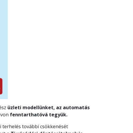
gész
üzleti modellünket, az automatás
ávon
fenntarthatóvá tegyük.
i terhelés további csökkenését