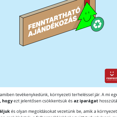
 amiben tevékenykedünk, környezeti terheléssel jár. A mi e
,
hogy
ezt jelentősen csökkentsük és
az iparágat
hosszút
áljuk
és olyan megoldásokat vezetünk be, amik a környezet