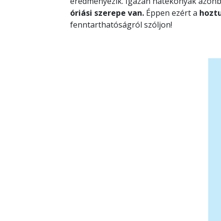
eredményezik. Igazán hatékonyak azonban
óriási szerepe van.
Éppen ezért a
hoztu
fenntarthatóságról szóljon!