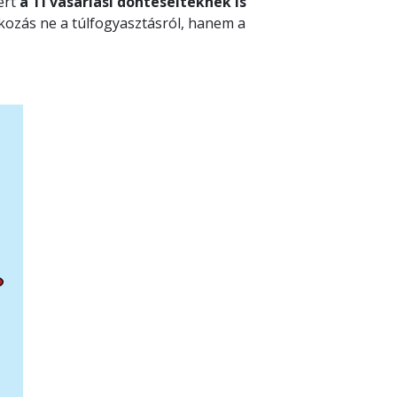
ert
a Ti vásárlási döntéseiteknek is
kozás ne a túlfogyasztásról, hanem a