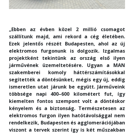
„Ebben az évben közel 2 millió csomagot
szállítunk majd, ami rekord a cég életében.
Ezek jelentős részét Budapesten, ahol az új
elektromos furgonunk is dolgozik. Izgalmas
projektként tekintünk az ország első ilyen
járművének üzemeltetésére. Ugyan a MAN
szakemberei komoly háttérszámításokkal
segítették a döntésünket, mégis egy új, eddig
ismeretlen utat járunk be együtt. Járműveink
többsége napi 400–600 kilométert fut, így
kiemelten fontos szempont volt a döntéskor
kényelem és a biztonság. Természetesen az
elektromos furgon ilyen hatótávolsággal nem
rendelkezik, Budapesten és agglomerációjában
viszont a tervek szerint így is két műszakban