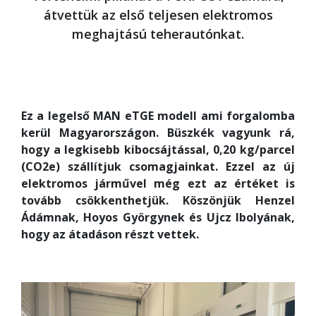
átvettük az első teljesen elektromos
meghajtású teherautónkat.
Ez a legelső MAN eTGE modell ami forgalomba
kerül Magyarországon. Büszkék vagyunk rá,
hogy a legkisebb kibocsájtással, 0,20 kg/parcel
(CO2e) szállítjuk csomagjainkat. Ezzel az új
elektromos járművel még ezt az értéket is
tovább csökkenthetjük. Köszönjük Henzel
Ádámnak, Hoyos Györgynek és Ujcz Ibolyának,
hogy az átadáson részt vettek.