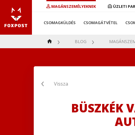
MAGÁNSZEMÉLYEKNEK
ÜZLETI PA
CSOMAGKÜLDÉS
CSOMAGÁTVÉTEL
CSO
BLOG
MAGÁNSZEM
Vissza
BÜSZKÉK V
AU