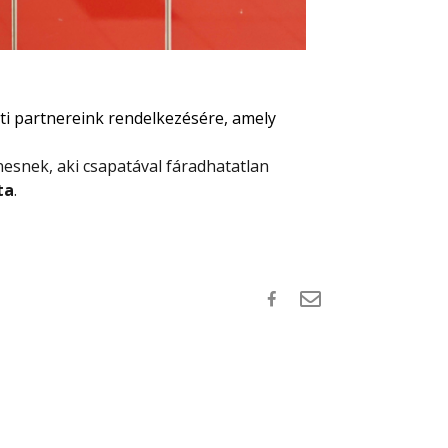
eti partnereink rendelkezésére, amely
nesnek, aki csapatával fáradhatatlan
ta
.