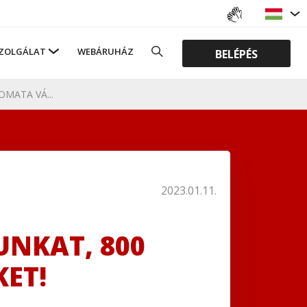
ZOLGÁLAT
WEBÁRUHÁZ
BELÉPÉS
MATA VÁ...
2023.01.11.
UNKAT, 800
ET!