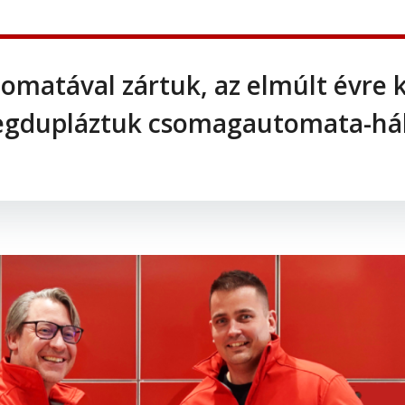
omatával zártuk, az elmúlt évre 
egdupláztuk csomagautomata-há