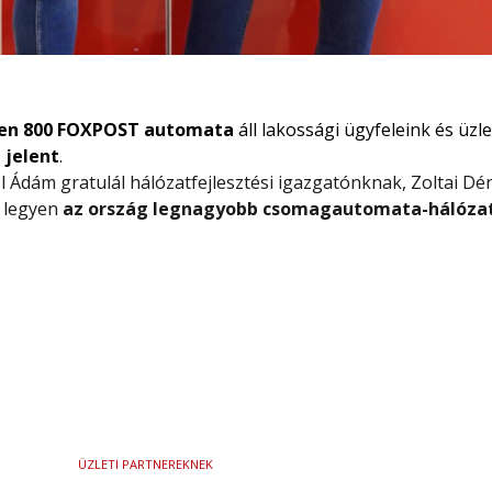
esen 800 FOXPOST automata
áll lakossági ügyfeleink és üzl
 jelent
.
 Ádám gratulál hálózatfejlesztési igazgatónknak, Zoltai Dé
T
legyen
az ország legnagyobb csomagautomata-hálóza
ÜZLETI PARTNEREKNEK