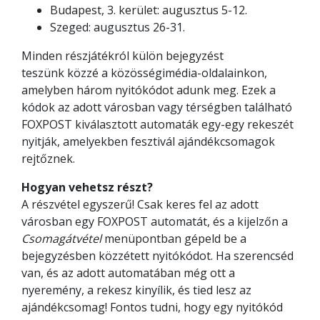
Budapest, 3. kerület: augusztus 5-12.
Szeged: augusztus 26-31.
Minden részjátékról külön bejegyzést
teszünk közzé a közösségimédia-oldalainkon,
amelyben három nyitókódot adunk meg. Ezek a
kódok az adott városban vagy térségben található
FOXPOST kiválasztott automaták egy-egy rekeszét
nyitják, amelyekben fesztivál ajándékcsomagok
rejtőznek.
Hogyan vehetsz részt?
A részvétel egyszerű! Csak keres fel az adott
városban egy FOXPOST automatát, és a kijelzőn a
Csomagátvétel
menüpontban gépeld be a
bejegyzésben közzétett nyitókódot. Ha szerencséd
van, és az adott automatában még ott a
nyeremény, a rekesz kinyílik, és tied lesz az
ajándékcsomag! Fontos tudni, hogy egy nyitókód