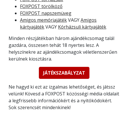
FOXPOST törölköző
FOXPOST napszemüveg
Amigos memóriajáték
VAGY
Amigos
kártyajáték
VAGY
Kórházsuli kártyajáték
Minden részjátékban három ajándékcsomag talál
gazdára, összesen tehát 18 nyertes lesz. A
helyszínekre az ajándékcsomagok véletlenszerűen
kerülnek kiosztásra.
JÁTÉKSZABÁLYZAT
Ne hagyd ki ezt az izgalmas lehetőséget, és játssz
velünk! Kövesd a FOXPOST közösségi média oldalait
a legfrissebb információkért és a nyitókódokért.
Sok szerencsét mindenkinek!