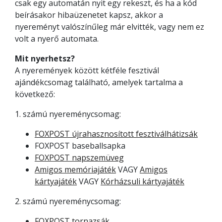
csak egy automatán nyit egy rekeszt, és ha a kód
beírásakor hibaüzenetet kapsz, akkor a
nyereményt valószínűleg már elvitték, vagy nem ez
volt a nyerő automata.
Mit nyerhetsz?
A nyeremények között kétféle fesztivál
ajándékcsomag található, amelyek tartalma a
következő:
1. számú nyereménycsomag:
FOXPOST újrahasznosított fesztiválhátizsák
FOXPOST baseballsapka
FOXPOST napszemüveg
Amigos memóriajáték
VAGY
Amigos
kártyajáték
VAGY
Kórházsuli kártyajáték
2. számú nyereménycsomag:
FOXPOST tornazsák