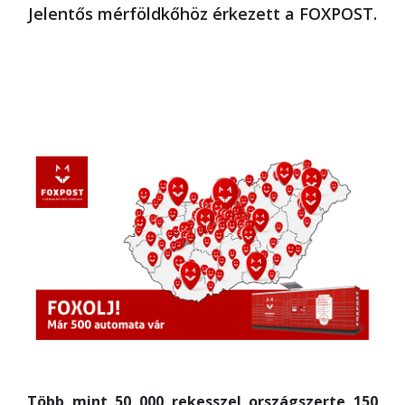
Jelentős mérföldkőhöz érkezett a FOXPOST.
Több mint 50 000 rekesszel országszerte 150