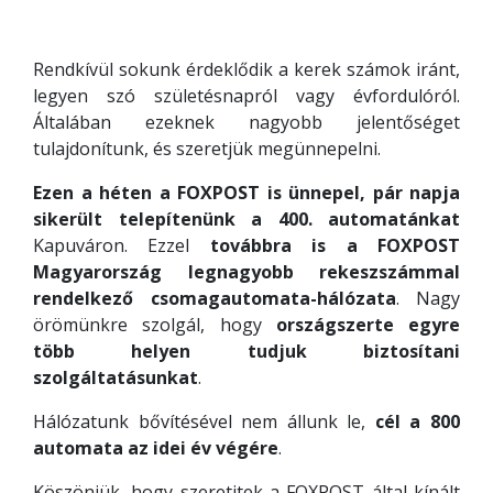
Rendkívül sokunk érdeklődik a kerek számok iránt,
legyen szó születésnapról vagy évfordulóról.
Általában ezeknek nagyobb jelentőséget
tulajdonítunk, és szeretjük megünnepelni.
Ezen a héten a FOXPOST is ünnepel, pár napja
sikerült telepítenünk a 400. automatánkat
Kapuváron. Ezzel
továbbra is a FOXPOST
Magyarország legnagyobb rekeszszámmal
rendelkező csomagautomata-hálózata
. Nagy
örömünkre szolgál, hogy
országszerte egyre
több helyen tudjuk biztosítani
szolgáltatásunkat
.
Hálózatunk bővítésével nem állunk le,
cél a 800
automata az idei év végére
.
Köszönjük, hogy szeretitek a FOXPOST által kínált