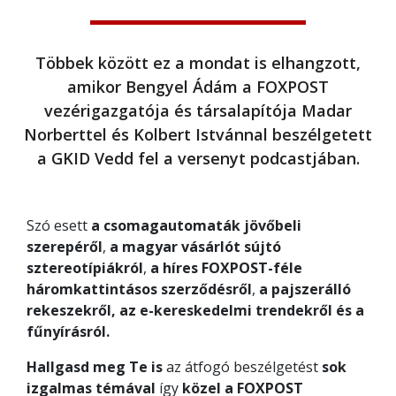
Többek között ez a mondat is elhangzott,
amikor Bengyel Ádám a FOXPOST
vezérigazgatója és társalapítója Madar
Norberttel és Kolbert Istvánnal beszélgetett
a GKID Vedd fel a versenyt podcastjában.
Szó esett
a csomagautomaták jövőbeli
szerepéről
,
a magyar vásárlót sújtó
sztereotípiákról
,
a híres FOXPOST-féle
háromkattintásos szerződésről
,
a pajszerálló
rekeszekről, az e-kereskedelmi trendekről és a
fűnyírásról.
Hallgasd meg Te is
az átfogó beszélgetést
sok
izgalmas témával
így
közel a FOXPOST