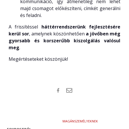
kommunikáció, így átmenetileg nem lehet
majd csomagot előkészíteni, címkét generálni
és feladni.
A frissítéssel
háttérrendszerünk fejlesztésére
kerül sor
, amelynek köszönhetően
a jövőben még
gyorsabb és korszerűbb kiszolgálás valósul
meg
.
Megértéseteket köszönjük!
MAGÁNSZEMÉLYEKNEK