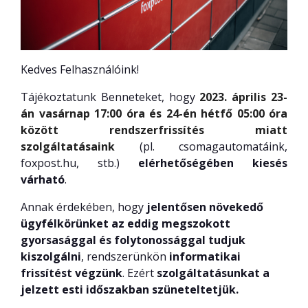
Kedves Felhasználóink!
Tájékoztatunk Benneteket, hogy
2023. április 23-
án vasárnap 17:00 óra és 24-én hétfő 05:00 óra
között rendszerfrissítés miatt
szolgáltatásaink
(pl. csomagautomatáink,
foxpost.hu, stb.)
elérhetőségében kiesés
várható
.
Annak érdekében, hogy
jelentősen növekedő
ügyfélkörünket az eddig megszokott
gyorsasággal és folytonossággal tudjuk
kiszolgálni
, rendszerünkön
informatikai
frissítést végzünk
. Ezért
szolgáltatásunkat a
jelzett esti időszakban szüneteltetjük.