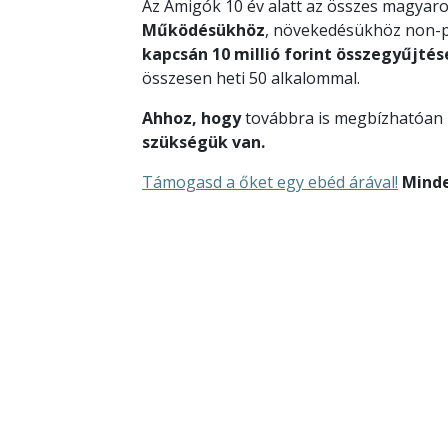
Az Amigók 10 év alatt az összes magyar
Működésükhöz
, növekedésükhöz non-pr
kapcsán 10 millió forint összegyűjtés
összesen heti 50 alkalommal.
Ahhoz, hogy
továbbra is megbízhatóan
szükségük van.
Támogasd a őket egy ebéd árával!
Mind