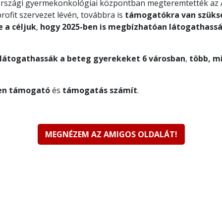
országi gyermekonkológiai központban megteremtették az A
ofit szervezet lévén, továbbra is
támogatókra van szüks
e a céljuk
,
hogy 2025-ben is megbízhatóan látogathass
látogathassák a beteg gyerekeket 6 városban
,
több, mi
en
támogató
és
támogatás számít
.
MEGNÉZEM AZ AMIGOS OLDALÁT!