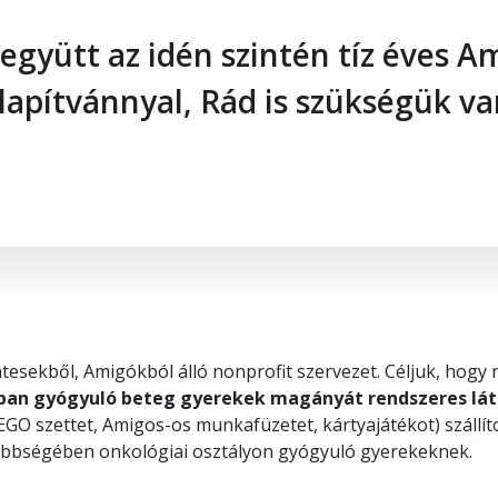
együtt az idén szintén tíz éves A
lapítvánnyal, Rád is szükségük va
sekből, Amigókból álló nonprofit szervezet. Céljuk, hogy n
ban gyógyuló beteg gyerekek magányát rendszeres lá
EGO szettet, Amigos-os munkafüzetet, kártyajátékot) szállít
többségében onkológiai osztályon gyógyuló gyerekeknek.