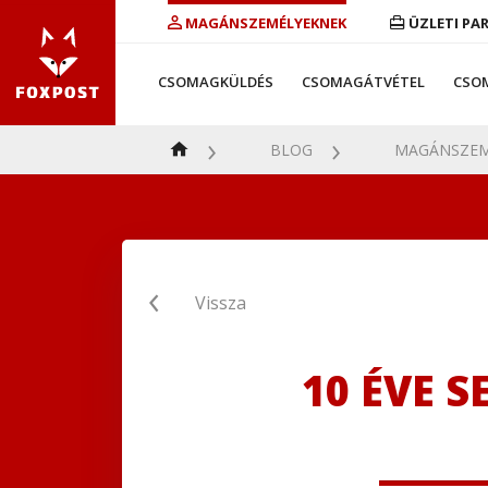
MAGÁNSZEMÉLYEKNEK
ÜZLETI PA
CSOMAGKÜLDÉS
CSOMAGÁTVÉTEL
CSO
BLOG
MAGÁNSZEM
Vissza
10 ÉVE S