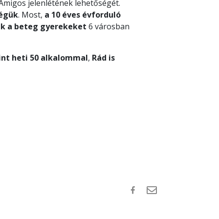
migos jelenlétének lehetőségét.
égük
. Most,
a 10 éves évforduló
ák a beteg gyerekeket
6 városban
nt heti 50 alkalommal
,
Rád is