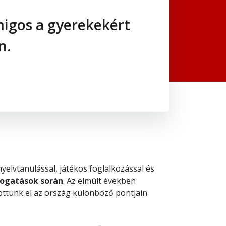
migos a gyerekekért
n.
yelvtanulással, játékos foglalkozással és
togatások során
. Az elmúlt években
ottunk el az ország különböző pontjain