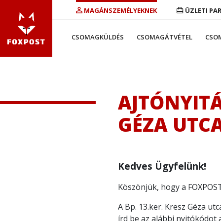
MAGÁNSZEMÉLYEKNEK
ÜZLETI PA
CSOMAGKÜLDÉS
CSOMAGÁTVÉTEL
CSO
AJTÓNYITÁ
GÉZA UTC
Kedves Ügyfelünk!
Köszönjük, hogy a FOXPOST 
A Bp. 13.ker. Kresz Géza u
írd be az alábbi nyitókódot 