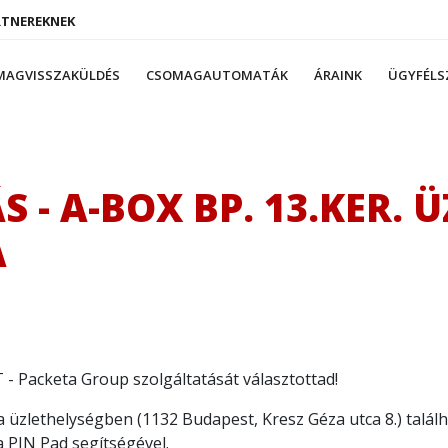
RTNEREKNEK
MAGVISSZAKÜLDÉS
CSOMAGAUTOMATÁK
ÁRAINK
ÜGYFÉLS
S - A-BOX BP. 13.KER. 
A
- Packeta Group szolgáltatását választottad!
tca üzlethelységben (1132 Budapest, Kresz Géza utca 8.) ta
a PIN Pad segítségével.