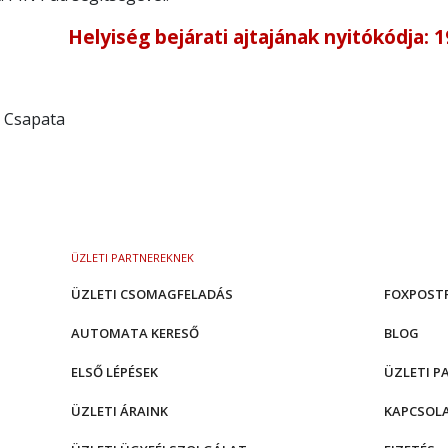
Helyiség bejárati ajtajának nyitókódja: 
 Csapata
ÜZLETI PARTNEREKNEK
ÜZLETI CSOMAGFELADÁS
FOXPOST
AUTOMATA KERESŐ
BLOG
ELSŐ LÉPÉSEK
ÜZLETI P
ÜZLETI ÁRAINK
KAPCSOL