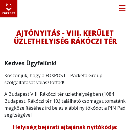
AJTÓNYITÁS - VIII. KERÜLET
ÜZLETHELYISÉG RÁKÓCZI TÉR
Kedves Ügyfelünk!
Köszönjük, hogy a FOXPOST - Packeta Group
szolgáltatását választottad!
A Budapest VIII. Rákóczi tér üzlethelységben (1084
Budapest, Rákóczi tér 10.) található csomagautomatánk
megközelítéséhez írd be az alábbi nyitókódot a PIN Pad
segítségével.
Helyiség bejárati ajtajának nyitókódja: