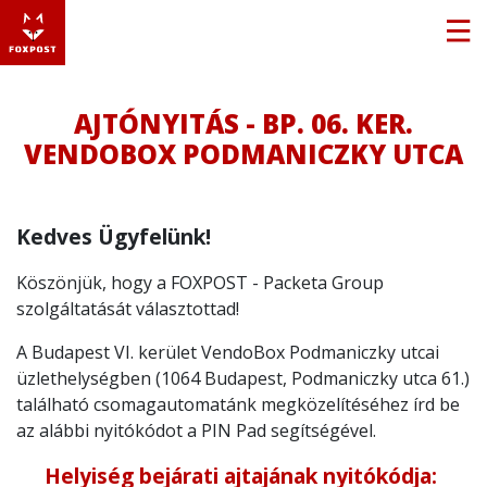
AJTÓNYITÁS - BP. 06. KER.
VENDOBOX PODMANICZKY UTCA
Kedves Ügyfelünk!
Köszönjük, hogy a FOXPOST - Packeta Group
szolgáltatását választottad!
A Budapest VI. kerület VendoBox Podmaniczky utcai
üzlethelységben (1064 Budapest, Podmaniczky utca 61.)
található csomagautomatánk megközelítéséhez írd be
az alábbi nyitókódot a PIN Pad segítségével.
Helyiség bejárati ajtajának nyitókódja: