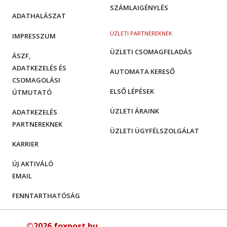
SZÁMLAIGÉNYLÉS
ADATHALÁSZAT
ÜZLETI PARTNEREKNEK
IMPRESSZUM
ÜZLETI CSOMAGFELADÁS
ÁSZF,
ADATKEZELÉS ÉS
AUTOMATA KERESŐ
CSOMAGOLÁSI
ELSŐ LÉPÉSEK
ÚTMUTATÓ
ÜZLETI ÁRAINK
ADATKEZELÉS
PARTNEREKNEK
ÜZLETI ÜGYFÉLSZOLGÁLAT
KARRIER
ÚJ AKTIVÁLÓ
EMAIL
FENNTARTHATÓSÁG
©2026 foxpost.hu