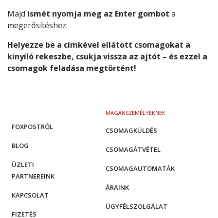
Majd
ismét nyomja meg az Enter gombot
a
megerősítéshez.
Helyezze be a címkével ellátott csomagokat a
kinyíló rekeszbe, csukja vissza az ajtót – és ezzel a
csomagok feladása megtörtént!
MAGÁNSZEMÉLYEKNEK
FOXPOSTRÓL
CSOMAGKÜLDÉS
BLOG
CSOMAGÁTVÉTEL
ÜZLETI
CSOMAGAUTOMATÁK
PARTNEREINK
ÁRAINK
KAPCSOLAT
ÜGYFÉLSZOLGÁLAT
FIZETÉS