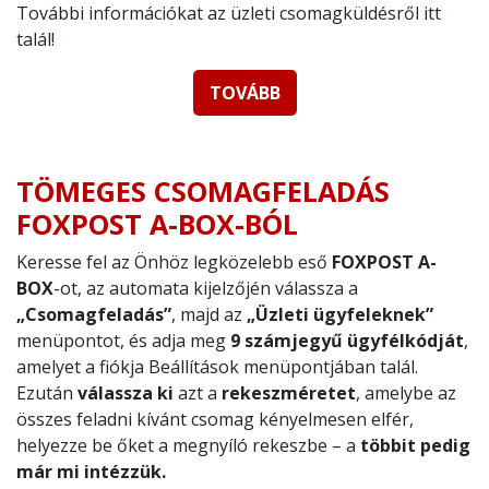
További információkat az üzleti csomagküldésről itt
talál!
TOVÁBB
TÖMEGES CSOMAGFELADÁS
FOXPOST A-BOX-BÓL
Keresse fel az Önhöz legközelebb eső
FOXPOST A-
BOX
-ot, az automata kijelzőjén válassza a
„Csomagfeladás”
, majd az
„Üzleti ügyfeleknek”
menüpontot, és adja meg
9 számjegyű ügyfélkódját
,
amelyet a fiókja Beállítások menüpontjában talál.
Ezután
válassza ki
azt a
rekeszméretet
, amelybe az
összes feladni kívánt csomag kényelmesen elfér,
helyezze be őket a megnyíló rekeszbe – a
többit pedig
már mi intézzük.