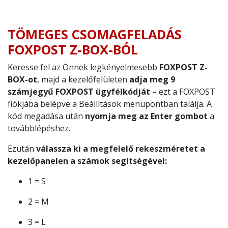
TÖMEGES CSOMAGFELADÁS
FOXPOST Z-BOX-BÓL
Keresse fel az Önnek legkényelmesebb
FOXPOST Z-
BOX-ot
, majd a kezelőfelületen
adja meg 9
számjegyű FOXPOST ügyfélkódját
– ezt a FOXPOST
fiókjába belépve a Beállítások menüpontban találja. A
kód megadása után
nyomja meg az Enter gombot
a
továbblépéshez.
Ezután
válassza ki a megfelelő rekeszméretet a
kezelőpanelen a számok segítségével:
1 = S
2 = M
3 = L