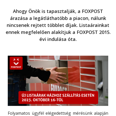
Ahogy Önök is tapasztalják, a FOXPOST
árazása a legátláthatóbb a piacon, nálunk
nincsenek rejtett többlet díjak. Listaárainkat
ennek megfelelően alakítjuk a FOXPOST 2015.
évi indulása óta.
Folyamatos ügyfél elégedettség mérésünk alapján