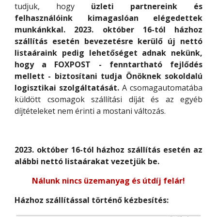
tudjuk, hogy
üzleti partnereink és
felhasználóink kimagaslóan elégedettek
munkánkkal. 2023. október 16-tól házhoz
szállítás esetén bevezetésre kerülő új nettó
listaáraink pedig lehetőséget adnak nekünk,
hogy a FOXPOST - fenntartható fejlődés
mellett - biztosítani tudja Önöknek sokoldalú
logisztikai szolgáltatását.
A csomagautomatába
küldött csomagok szállítási díját és az egyéb
díjtételeket nem érinti a mostani változás.
2023. október 16-tól házhoz szállítás esetén az
alábbi nettó listaárakat vezetjük be.
Nálunk nincs üzemanyag és útdíj felár!
Házhoz szállítással történő kézbesítés: