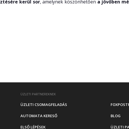
ztésére kerül sor
, amelynek köszönhetően
a jövőben mé
ÜZLETI PARTNEREKNEK
ÜZLETI CSOMAGFELADÁS
FOXPOST
AUTOMATA KERESŐ
BLOG
ELSŐ LÉPÉSEK
ÜZLETI P