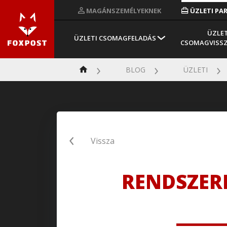
MAGÁNSZEMÉLYEKNEK
ÜZLETI PA
ÜZLET
ÜZLETI CSOMAGFELADÁS
CSOMAGVISS
BLOG
ÜZLETI
Vissza
RENDSZERF