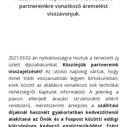
partnereinkre vonatkozó áremelést
visszavonjuk.
2021.03.02-án nyilvánosságra hoztuk a tervezett új
üzleti díjszabásunkat.
Köszönjük partnereink
visszajelzését!
Az utolsó napokig vártuk, hogy
minél több visszacsatolás legyen birtokunkban,
ezek között az átállásra vonatkozó sok technikai
nehézségről kaptunk információt. A jelenleg a
piacon elterjedt árazási struktúrától eltérő
rendszerű, méretszerinti árképzés a
szállítási
díjaknál használt gyakorlatban kedvezőtlenül
alakítaná az Önök és a Foxpost közötti eddigi
kölcsönösen kedvező együttműködést. Ezért