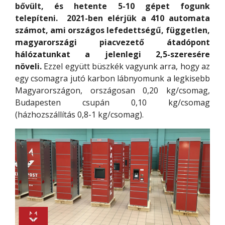
bővült, és hetente 5-10 gépet fogunk
telepíteni. 2021-ben elérjük a 410 automata
számot, ami országos lefedettségű, független,
magyarországi piacvezető átadópont
hálózatunkat a jelenlegi 2,5-szeresére
növeli.
Ezzel együtt büszkék vagyunk arra, hogy az
egy csomagra jutó karbon lábnyomunk a legkisebb
Magyarországon, országosan 0,20 kg/csomag,
Budapesten csupán 0,10 kg/csomag
(házhozszállítás 0,8-1 kg/csomag).