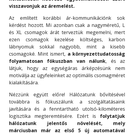
visszavonjuk az áremelést.
Az említett korábbi ár-kommunikációnk sok
kérdést hozott. Mi azonban csak a nagyméretű, L
és XL csomagok árát terveztük megemelni, mert
ezen csomagok kezelése költséges, karbon
lábnyomuk sokkal nagyobb, mint a kisebb
csomagoké. Mint ismert,
a környezettudatosság
folyamatosan fókuszban van nálunk
, és az
látjuk, hogy az egységáras árképzésünk nem
motiválja az ügyfeleinket az optimális csomagméret
kialakítására.
Nézzünk együtt előre! Hálózatunk bővítésével
továbbra is fókuszálunk a szolgáltatásaink
javítására és a fenntartható utolsó-kilométeres
logisztika megteremtésére. Ezért is
folytatjuk
hálózatunk jelentős növelését, mely
márciusban már az első 5 új automatával