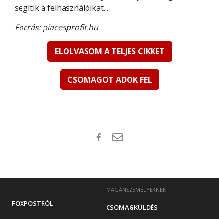
segítik a felhasználóikat...
Forrás: piacesprofit.hu
ELOLVASOM A TELJES CIKKET
CSOMAGOT ADOK FEL
MAGÁNSZEMÉLYEKNEK
FOXPOSTRÓL
CSOMAGKÜLDÉS