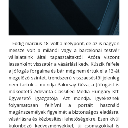
– Eddig március 18. volt a mélypont, de az is nagyon
messze volt a milánói vagy a barcelonai testvér
vállalataink által tapasztaltaktól. Azóta viszont
lassanként visszatér a vásárlási kedv. Kúszik felfele
a Jófogás forgalma és bár még nem értük el a 13-át
megelőző szintet, trendszerű visszaeséstől jelenleg
nem tartok – mondja Palocsay Géza, a Jófogást is
működtető Adevinta Classified Media Hungary Kft.
ügyvezető igazgatója. Azt mondja, igyekeznek
folyamatosan felhívni a portált használó
magánszemélyek figyelmét a biztonságos eladásra,
vásárlásra és kézbesítési lehetőségekre. Ezen kívül
különböző kedvezményekkel, új csomagokkal is