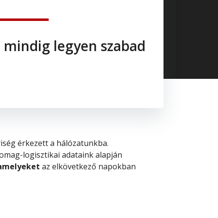
n mindig legyen szabad
iség érkezett a hálózatunkba.
csomag-logisztikai adataink alapján
 amelyeket
az elkövetkező napokban