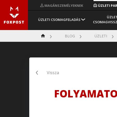
MAGÁNSZEMÉLYEKNEK
ÜZLETI PA
ÜZLET
ÜZLETI CSOMAGFELADÁS
CSOMAGVISS
BLOG
ÜZLETI
Vissza
FOLYAMATOS