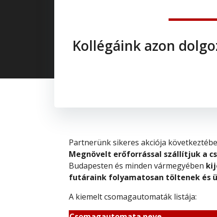
Kollégáink azon dolgo
Partnerünk sikeres akciója következtéb
Megnövelt erőforrással szállítjuk a 
Budapesten és minden vármegyében
ki
futáraink folyamatosan töltenek és 
A kiemelt csomagautomaták listája:
Csomagautomata neve