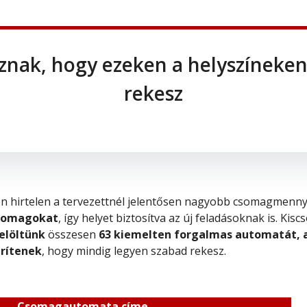
znak, hogy ezeken a helyszíneke
rekesz
en hirtelen a tervezettnél jelentősen nagyobb csomagmenny
csomagokat
, így helyet biztosítva az új feladásoknak is. Kis
jelöltünk
összesen
63 kiemelten forgalmas automatát,
ürítenek
, hogy mindig legyen szabad rekesz.
Csomagautomata címe