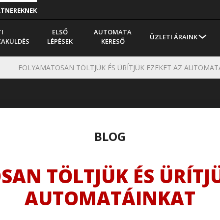
RTNEREKNEK
I
ELSŐ
AUTOMATA
ÜZLETI ÁRAINK
ZAKÜLDÉS
LÉPÉSEK
KERESŐ
FOLYAMATOSAN TÖLTJÜK ÉS ÜRÍTJÜK EZEKET AZ AUTOMATÁ.
BLOG
AN TÖLTJÜK ÉS ÜRÍTJÜ
AUTOMATÁINKAT