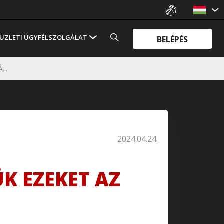
ÜZLETI ÜGYFÉLSZOLGÁLAT
BELÉPÉS
..
2024.04.24.
K EZEKET AZ