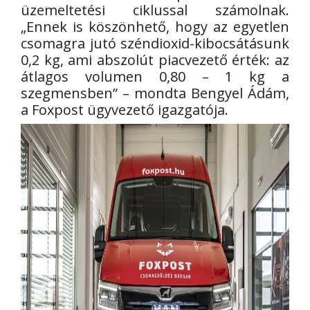
üzemeltetési ciklussal számolnak.
„Ennek is köszönhető, hogy az egyetlen
csomagra jutó széndioxid-kibocsátásunk
0,2 kg, ami abszolút piacvezető érték: az
átlagos volumen 0,80 – 1 kg a
szegmensben” – mondta Bengyel Ádám,
a Foxpost ügyvezető igazgatója.