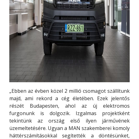
„Ebben az évben közel 2 millió csomagot szállítunk
majd, ami rekord a cég életében. Ezek jelentős
részét Budapesten, ahol az új elektromos
furgonunk is dolgozik. Izgalmas projektként
tekintünk az ország első ilyen járművének
üzemeltetésére. Ugyan a MAN szakemberei komoly
háttérszámításokkal segítették a döntésünket,