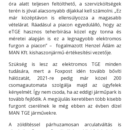
óra alatt teljesen feltölthető, a szervizköltségek
terén is jóval alacsonyabb díjakkal kell számolni. „Ez
már középtávon is ellensúlyozza a magasabb
vételárat. Ráadásul a piacon egyedülálló, hogy az
eTGE hasznos teherbírása közel egy tonna és
méretei alapján is ez a legnagyobb elektromos
furgon a piacon” – fogalmazott Henzel Ádám az
MAN Kft. kishaszonjármű-értékesítési vezetője.
Szükség is lesz az elektromos TGE minden
tudására, mert a Foxpost idén tovább bővíti
hálózatát, 2021-re pedig már közel 200
csomagautomata szolgálja majd az ügyfelek
kényelmét. Így nem csoda, ha az eddigi járműpark is
tovább fejlődik. A megújulás keretében több kisebb
furgont cserélnek le még ebben az évben dízel
MAN TGE járművekre.
A zöldítéssel párhuzamosan arculatváltás is