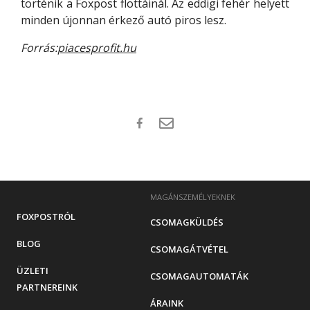
történik a Foxpost flottáinál. Az eddigi fehér helyett
minden újonnan érkező autó piros lesz.
Forrás:
piacesprofit.hu
MAGÁNSZEMÉLYEKNEK
FOXPOSTRÓL
CSOMAGKÜLDÉS
BLOG
CSOMAGÁTVÉTEL
ÜZLETI
CSOMAGAUTOMATÁK
PARTNEREINK
ÁRAINK