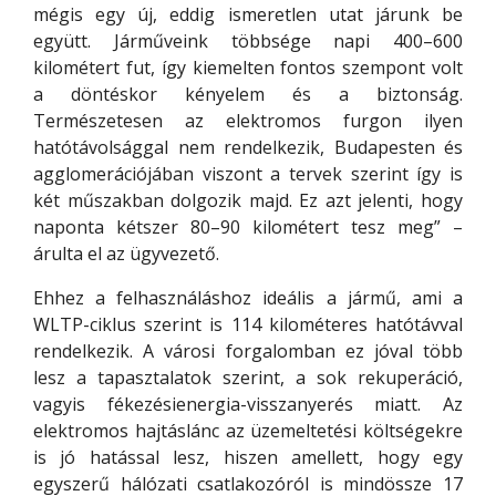
mégis egy új, eddig ismeretlen utat járunk be
együtt. Járműveink többsége napi 400–600
kilométert fut, így kiemelten fontos szempont volt
a döntéskor kényelem és a biztonság.
Természetesen az elektromos furgon ilyen
hatótávolsággal nem rendelkezik, Budapesten és
agglomerációjában viszont a tervek szerint így is
két műszakban dolgozik majd. Ez azt jelenti, hogy
naponta kétszer 80–90 kilométert tesz meg” –
árulta el az ügyvezető.
Ehhez a felhasználáshoz ideális a jármű, ami a
WLTP-ciklus szerint is 114 kilométeres hatótávval
rendelkezik. A városi forgalomban ez jóval több
lesz a tapasztalatok szerint, a sok rekuperáció,
vagyis fékezésienergia-visszanyerés miatt. Az
elektromos hajtáslánc az üzemeltetési költségekre
is jó hatással lesz, hiszen amellett, hogy egy
egyszerű hálózati csatlakozóról is mindössze 17