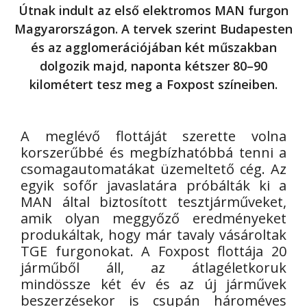
Útnak indult az első elektromos MAN furgon
Magyarországon. A tervek szerint Budapesten
és az agglomerációjában két műszakban
dolgozik majd, naponta kétszer 80–90
kilométert tesz meg a Foxpost színeiben.
A meglévő flottáját szerette volna
korszerűbbé és megbízhatóbbá tenni a
csomagautomatákat üzemeltető cég. Az
egyik sofőr javaslatára próbálták ki a
MAN által biztosított tesztjárműveket,
amik olyan meggyőző eredményeket
produkáltak, hogy már tavaly vásároltak
TGE furgonokat. A Foxpost flottája 20
járműből áll, az átlagéletkoruk
mindössze két év és az új járművek
beszerzésekor is csupán hároméves