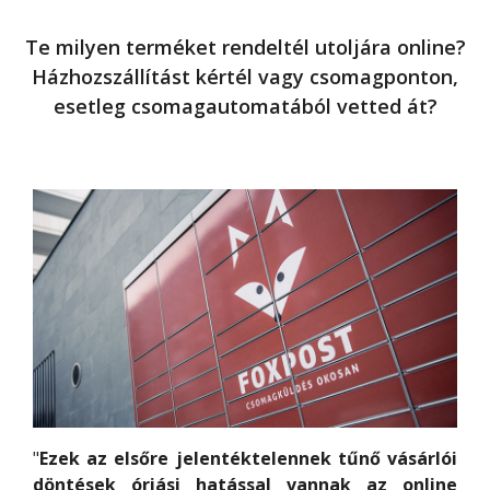
Te milyen terméket rendeltél utoljára online?
Házhozszállítást kértél vagy csomagponton,
esetleg csomagautomatából vetted át?
Ezek az elsőre jelentéktelennek tűnő vásárlói
döntések óriási hatással vannak az online