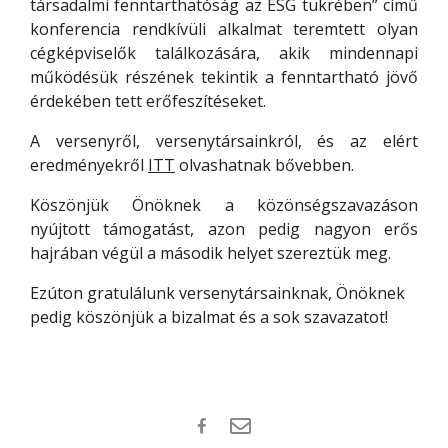
társadalmi fenntarthatóság az ESG tükrében” című
konferencia rendkívüli alkalmat teremtett olyan
cégképviselők találkozására, akik mindennapi
működésük részének tekintik a fenntartható jövő
érdekében tett erőfeszítéseket.
A versenyről, versenytársainkról, és az elért
eredményekről
ITT
olvashatnak bővebben.
Köszönjük Önöknek a közönségszavazáson
nyújtott támogatást,
azon pedig
nagyon erős
hajrában végül a második helyet szereztük meg.
Ezúton gratulálunk versenytársainknak, Önöknek
pedig köszönjük a bizalmat és a sok szavazatot!