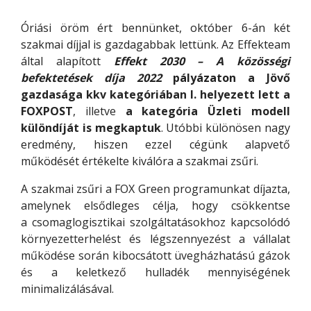
Óriási öröm ért bennünket, október 6-án két
szakmai díjjal is gazdagabbak lettünk. Az Effekteam
által alapított
Effekt 2030 – A közösségi
befektetések díja 2022
pályázaton
a Jövő
gazdasága kkv kategóriában I. helyezett lett a
FOXPOST
, illetve
a kategória Üzleti modell
különdíját is megkaptuk
. Utóbbi különösen nagy
eredmény, hiszen ezzel cégünk alapvető
működését értékelte kiválóra a szakmai zsűri.
A szakmai zsűri a FOX Green programunkat díjazta,
amelynek elsődleges célja, hogy csökkentse
a
csomaglogisztikai szolgáltatásokhoz kapcsolódó
környezetterhelést és légszennyezést a vállalat
működése során kibocsátott üvegházhatású gázok
és a keletkező hulladék mennyiségének
minimalizálásával.